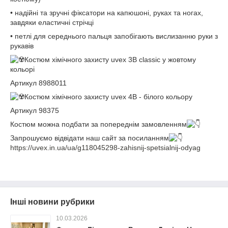
• надійні та зручні фіксатори на капюшоні, руках та ногах,
завдяки еластичні стрічці
• петлі для середнього пальця запобігають вислизанню руки з
рукавів
Костюм хімічного захисту uvex 3B classic у жовтому
кольорі
Артикул 8988011
Костюм хімічного захисту uvex 4B - білого кольору
Артикул 98375
Костюм можна подбати за попереднім замовленням
Запрошуємо відвідати наш сайт за посиланням
https://uvex.in.ua/ua/g118045298-zahisnij-spetsialnij-odyag
Інші новини рубрики
10.03.2026