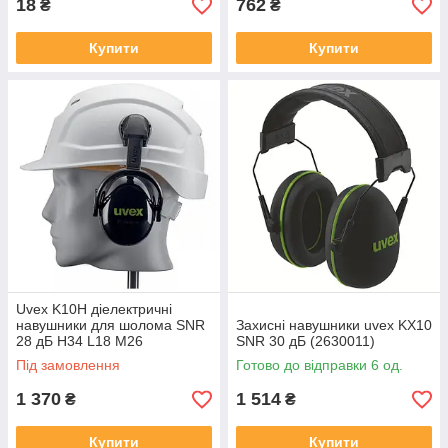
18
762
₴
₴
Купити
Купити
Uvex K10H діелектричні
навушники для шолома SNR
Захисні навушники uvex KX10
28 дБ H34 L18 M26
SNR 30 дБ (2630011)
(2630210)
Під замовлення
Готово до відправки 6 од.
1 370
1 514
₴
₴
Купити
Купити