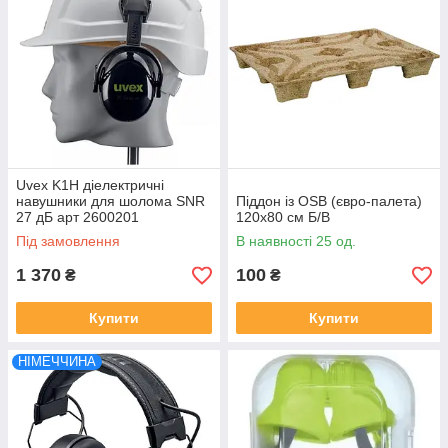
Uvex K1H діелектричні
навушники для шолома SNR
Піддон із OSB (євро-палета)
27 дБ арт 2600201
120x80 см Б/В
Під замовлення
В наявності 25 од.
1 370
100
₴
₴
Купити
Купити
НІМЕЧЧИНА