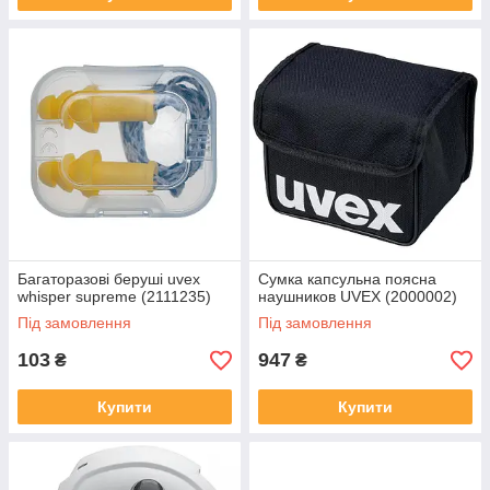
Багаторазові беруші uvex
Сумка капсульна поясна
whisper supreme (2111235)
наушников UVEX (2000002)
Під замовлення
Під замовлення
103
947
₴
₴
Купити
Купити