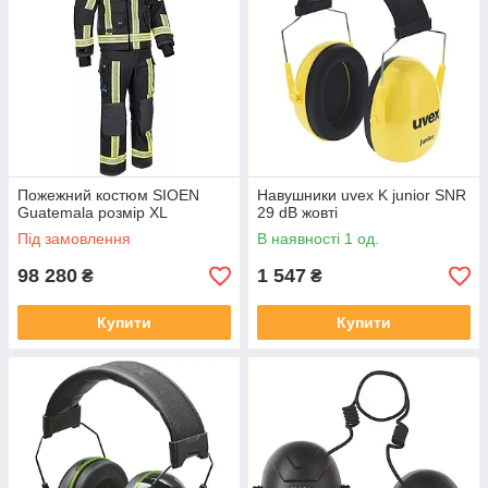
Пожежний костюм SIOEN
Навушники uvex K junior SNR
Guatemala розмір XL
29 dB жовті
Під замовлення
В наявності 1 од.
98 280
1 547
₴
₴
Купити
Купити