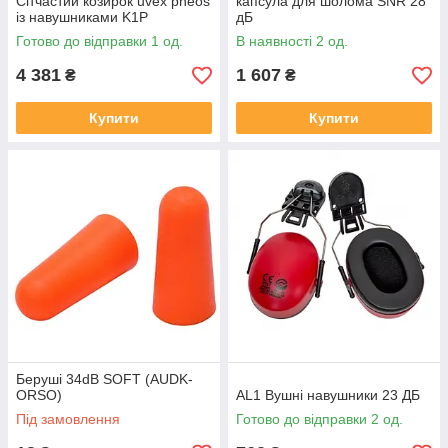
Сітчастий козирок uvex pheos
капсула для шолома SNR 28
із навушниками K1P
дБ
Готово до відправки 1 од.
В наявності 2 од.
4 381
1 607
₴
₴
Купити
Купити
Беруші 34dB SOFT (AUDK-
ORSO)
AL1 Вушні навушники 23 ДБ
Під замовлення
Готово до відправки 2 од.