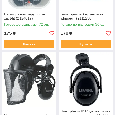
Багаторазові беруші uvex
Багаторазові беруші uvex
xact-fit (2124017)
whisper+ (2111238)
Готово до відправки 72 од.
Готово до відправки 30 од.
175
178
₴
₴
Купити
Купити
Uvex pheos K1P діелектрична