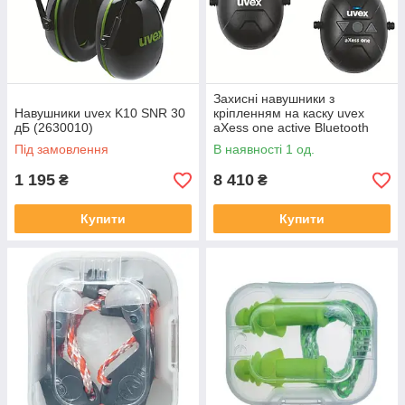
Захисні навушники з
Навушники uvex K10 SNR 30
кріпленням на каску uvex
дБ (2630010)
aXess one active Bluetooth
SNR 27 dB
Під замовлення
В наявності 1 од.
1 195
8 410
₴
₴
Купити
Купити