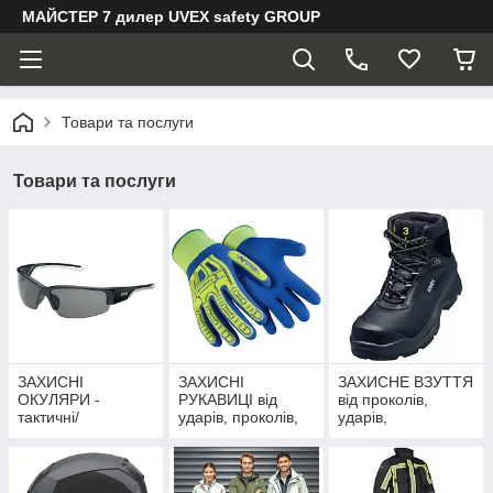
МАЙСТЕР 7 дилер UVEX safety GROUP
Товари та послуги
Товари та послуги
ЗАХИСНІ
ЗАХИСНІ
ЗАХИСНЕ ВЗУТТЯ
ОКУЛЯРИ -
РУКАВИЦІ від
від проколів,
тактичні/
ударів, проколів,
ударів,
протиосколочніі/
хімічних речовин,
запотівання,
сонцезахисні/
одноразові
ковзання
противотуманні /
захист від хімії