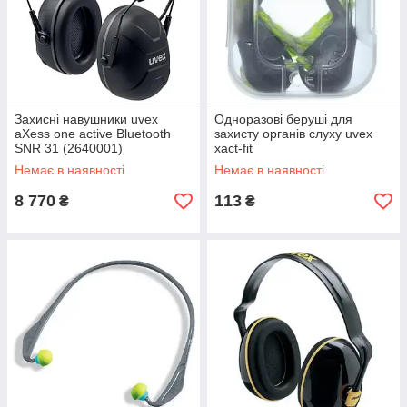
Захисні навушники uvex
Одноразові беруші для
aXess one active Bluetooth
захисту органів слуху uvex
SNR 31 (2640001)
xact-fit
Немає в наявності
Немає в наявності
8 770
113
₴
₴