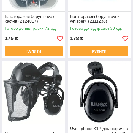
Багаторазові беруші uvex
Багаторазові беруші uvex
xact-fit (2124017)
whisper+ (2111238)
Готово до відправки 72 од.
Готово до відправки 30 од.
175
178
₴
₴
Купити
Купити
Uvex pheos K1P діелектрична