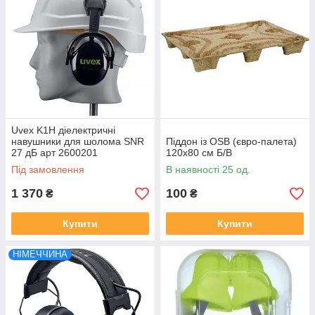
Uvex K1H діелектричні
навушники для шолома SNR
Піддон із OSB (євро-палета)
27 дБ арт 2600201
120x80 см Б/В
Під замовлення
В наявності 25 од.
1 370
100
₴
₴
Купити
Купити
НІМЕЧЧИНА