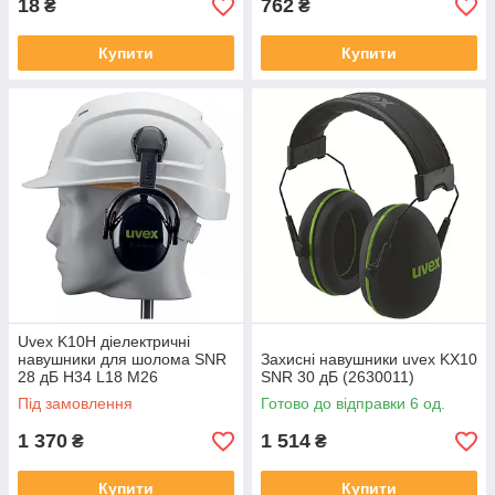
18
762
₴
₴
Купити
Купити
Uvex K10H діелектричні
навушники для шолома SNR
Захисні навушники uvex KX10
28 дБ H34 L18 M26
SNR 30 дБ (2630011)
(2630210)
Під замовлення
Готово до відправки 6 од.
1 370
1 514
₴
₴
Купити
Купити