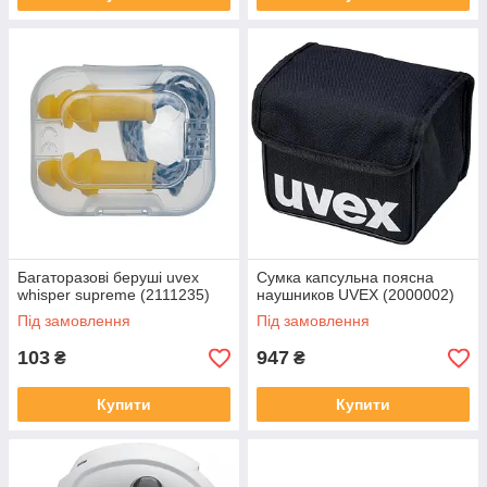
Багаторазові беруші uvex
Сумка капсульна поясна
whisper supreme (2111235)
наушников UVEX (2000002)
Під замовлення
Під замовлення
103
947
₴
₴
Купити
Купити