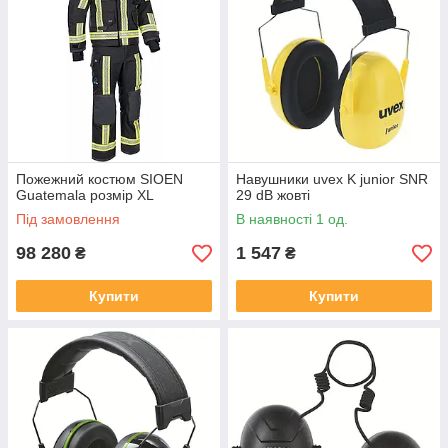
Пожежний костюм SIOEN
Навушники uvex K junior SNR
Guatemala розмір XL
29 dB жовті
Під замовлення
В наявності 1 од.
98 280
1 547
₴
₴
Купити
Купити