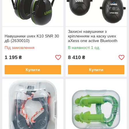
Захисні навушники з
Навушники uvex K10 SNR 30
кріпленням на каску uvex
дБ (2630010)
aXess one active Bluetooth
SNR 27 dB
Під замовлення
В наявності 1 од.
1 195
8 410
₴
₴
Купити
Купити