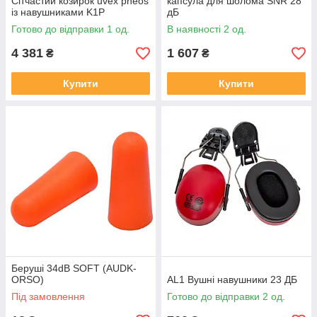
Сітчастий козирок uvex pheos
капсула для шолома SNR 28
із навушниками K1P
дБ
Готово до відправки 1 од.
В наявності 2 од.
4 381
1 607
₴
₴
Купити
Купити
Беруші 34dB SOFT (AUDK-
ORSO)
AL1 Вушні навушники 23 ДБ
Під замовлення
Готово до відправки 2 од.