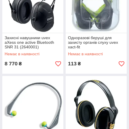
Захисні навушники uvex
Одноразові беруші для
aXess one active Bluetooth
захисту органів слуху uvex
SNR 31 (2640001)
xact-fit
Немає в наявності
Немає в наявності
8 770
113
₴
₴