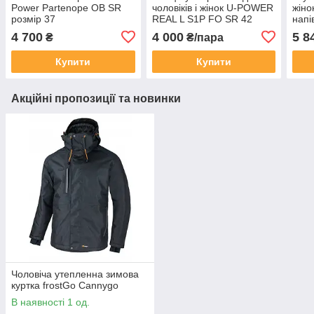
Power Partenope OB SR
чоловіків і жінок U-POWER
жіно
розмір 37
REAL L S1P FO SR 42
напі
JAC
4 700
4 000
5 8
₴
₴/пара
SR
Купити
Купити
Акційні пропозиції та новинки
Чоловіча утепленна зимова
куртка frostGo Cannygo
В наявності 1 од.