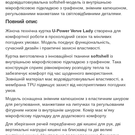
водовідштовхувальна softshell-модель із внутрішньою
мікрофлісовою підкладкою з графеном, знімним капюшоном,
регульованими манжетами та світловідбивними деталями.
Повний опис
Жіноча технічна куртка
U-Power Verve Lady
створена для
комфортної роботи в прохолодний сезон та мінливих
погодних умовах. Модель поєднує функціональність,
сучасний дизайн і практичні захисні властивості.
Куртка виготовлена з інноваційної тканини
softshell
із
внутрішньою мікрофлісовою підкладкою з графеном. Така
конструкція сприяє рівномірному розподілу тепла та
забезпечує комфорт під час щоденного використання.
Зовнішній матеріал має водовідштовхувальні властивості, а
мембрана TPU підвищує захист від несприятливих погодних
умов.
Модель оснащена знімним капюшоном з еластичним шнуром
для регулювання, манжетами на липучках та регульованим
фігурним низом із внутрішнім шнуром. Комір має м’яку
мікрофлісову підкладку для додаткового комфорту.
Для зберігання речей передбачено дві кишені для рук, дві
вертикальні нагрудні кишені на блискавці та дві великі