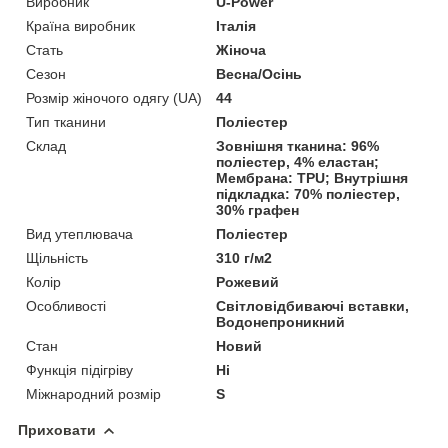
Виробник
U-Power
Країна виробник
Італія
Стать
Жіноча
Сезон
Весна/Осінь
Розмір жіночого одягу (UA)
44
Тип тканини
Поліестер
Склад
Зовнішня тканина: 96%
поліестер, 4% еластан;
Мембрана: TPU; Внутрішня
підкладка: 70% поліестер,
30% графен
Вид утеплювача
Поліестер
Щільність
310 г/м2
Колір
Рожевий
Особливості
Світловідбиваючі вставки,
Водонепроникний
Стан
Новий
Функція підігріву
Ні
Міжнародний розмір
S
Приховати