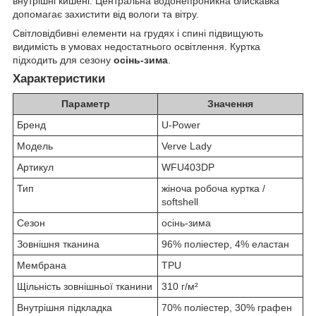
внутрішні кишені. Центральна водонепроникна блискавка
допомагає захистити від вологи та вітру.
Світловідбивні елементи на грудях і спині підвищують
видимість в умовах недостатнього освітлення. Куртка
підходить для сезону
осінь-зима
.
Характеристики
Параметр
Значення
Бренд
U-Power
Модель
Verve Lady
Артикул
WFU403DP
Тип
жіноча робоча куртка /
softshell
Сезон
осінь-зима
Зовнішня тканина
96% поліестер, 4% еластан
Мембрана
TPU
Щільність зовнішньої тканини
310 г/м²
Внутрішня підкладка
70% поліестер, 30% графен