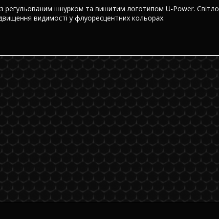
із регульованим шнурком та вишитим логотипом U-Power. Світло
ідвищення видимості у флуоресцентних кольорах.