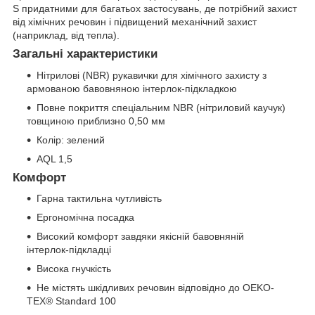
S придатними для багатьох застосувань, де потрібний захист
від хімічних речовин і підвищений механічний захист
(наприклад, від тепла).
Загальні характеристики
Нітрилові (NBR) рукавички для хімічного захисту з
армованою бавовняною інтерлок-підкладкою
Повне покриття спеціальним NBR (нітриловий каучук)
товщиною приблизно 0,50 мм
Колір: зелений
AQL 1,5
Комфорт
Гарна тактильна чутливість
Ергономічна посадка
Високий комфорт завдяки якісній бавовняній
інтерлок-підкладці
Висока гнучкість
Не містять шкідливих речовин відповідно до OEKO-
TEX® Standard 100