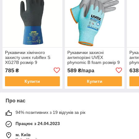
Рукавички хімічного
Рукавички захисні
Рука
захисту uvex rubiflex S
антипорізні UVEX
анти
XG27B розмір 9
phynomic B foam розмір 9
phyn
785
589
638
₴
₴/пара
Купити
Купити
Про нас
94% позитивних з 19 відгуків за рік
Працює з 24.04.2023
м. Київ