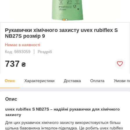
Рукавички хімічного захисту uvex rubiflex S
NB27S розмір 9
Немає в наявності
Код: 9893059
Роздріб
737
₴
Опис
Характеристики
Доставка
Оплата
Умови п
Опис
uvex rubiflex S NB27S – надійні рукавички для хімічного
захисту
Для цих рукавичок хімічного захисту використовується більш
щільна бавовняна інтерлок-підкладка. Це робить uvex rubiflex