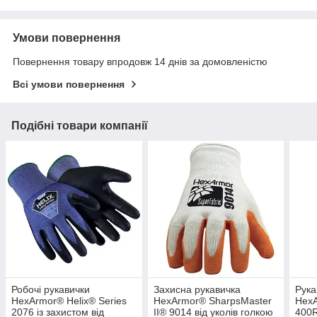
Умови повернення
Повернення товару впродовж 14 днів за домовленістю
Всі умови повернення
Подібні товари компанії
Робочі рукавички
Захисна рукавичка
Рука
HexArmor® Helix® Series
HexArmor® SharpsMaster
HexA
2076 із захистом від
II® 9014 від уколів голкою
400R