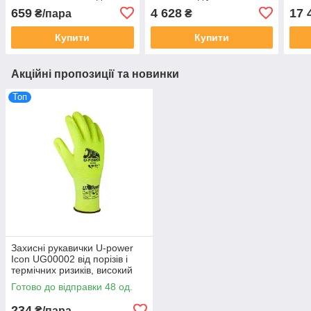
порізів 09/L
6098110
та п
659
4 628
17 
₴/пара
₴
(606
Купити
Купити
Акційні пропозиції та новинки
Топ
Захисні рукавички U-power
Icon UG00002 від порізів і
термічних ризиків, високий
рівень тактильної чутливості
Готово до відправки 48 од.
234
₴/пара