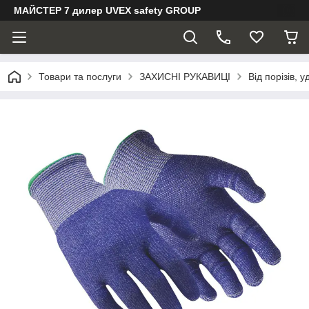
МАЙСТЕР 7 дилер UVEX safety GROUP
Товари та послуги
ЗАХИСНІ РУКАВИЦІ
Від порізів, 