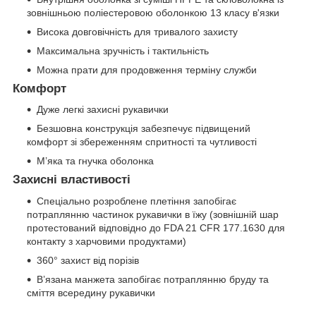
зовнішньою поліестеровою оболонкою 13 класу в'язки
Висока довговічність для тривалого захисту
Максимальна зручність і тактильність
Можна прати для продовження терміну служби
Комфорт
Дуже легкі захисні рукавички
Безшовна конструкція забезпечує підвищений
комфорт зі збереженням спритності та чутливості
М’яка та гнучка оболонка
Захисні властивості
Спеціально розроблене плетіння запобігає
потраплянню частинок рукавички в їжу (зовнішній шар
протестований відповідно до FDA 21 CFR 177.1630 для
контакту з харчовими продуктами)
360° захист від порізів
В’язана манжета запобігає потраплянню бруду та
сміття всередину рукавички