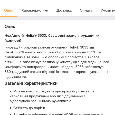
Опис
Характеристики
Доставка
Оплата
Умови п
Опис
HexArmor® Helix® 3033: безшовні захисні рукавички
(харчові)
Інноваційні харчові захисні рукавички Helix® 3033 від
HexArmor® мають внутрішню оболонку зі суміші HPPE та
скловолокна та зовнішню оболонку з полієстра 13 класа
в'язки, що забезпечує безшовну конструкцію для підвищеного
комфорту та повітропроникності. Модель 3033 забезпечує
360-градусний захист від порізів і може використовуватися як
підрукавичка.
Загальні характеристики
Можна використовувати при прямому контакті з
харчовими продуктами або як підрукавичку з
відповідною зовнішньою рукавичкою
Стійкість до порізів
Внутрішня оболонка зі суміші HPPE та скловолокна із