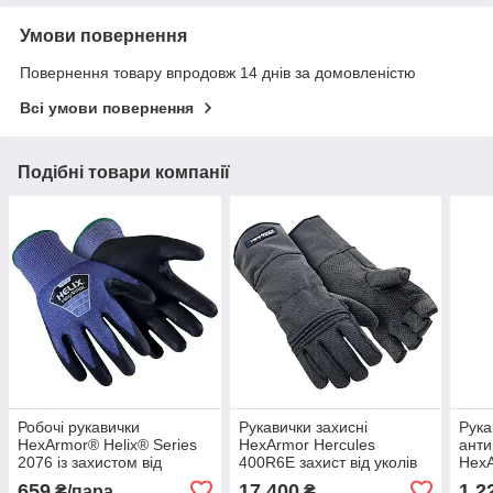
Умови повернення
Повернення товару впродовж 14 днів за домовленістю
Всі умови повернення
Подібні товари компанії
Робочі рукавички
Рукавички захисні
Рука
HexArmor® Helix® Series
HexArmor Hercules
анти
2076 із захистом від
400R6E захист від уколів
HexA
порізів 09/L
та порізів, колючого дроту
розм
659
17 400
1 2
₴/пара
₴