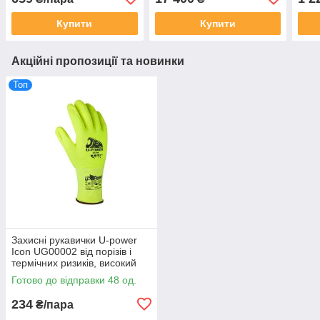
(6063409)
Купити
Купити
Акційні пропозиції та новинки
Топ
Захисні рукавички U-power
Icon UG00002 від порізів і
термічних ризиків, високий
рівень тактильної чутливості
Готово до відправки 48 од.
234
₴/пара