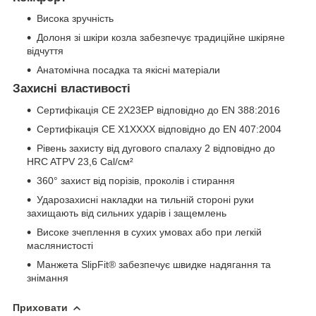
Висока зручність
Долоня зі шкіри козла забезпечує традиційне шкіряне
відчуття
Анатомічна посадка та якісні матеріали
Захисні властивості
Сертифікація CE 2X23EP відповідно до EN 388:2016
Сертифікація CE X1XXXX відповідно до EN 407:2004
Рівень захисту від дугового спалаху 2 відповідно до
HRC ATPV 23,6 Cal/см²
360° захист від порізів, проколів і стирання
Ударозахисні накладки на тильній стороні руки
захищають від сильних ударів і защемлень
Високе зчеплення в сухих умовах або при легкій
маслянистості
Манжета SlipFit® забезпечує швидке надягання та
знімання
Приховати