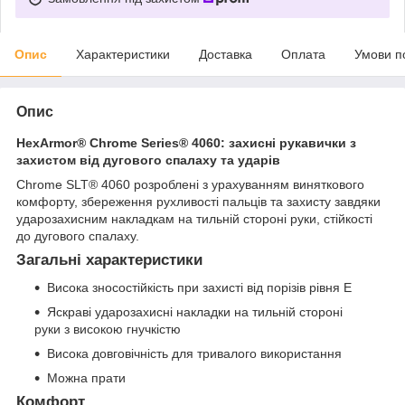
Опис
Характеристики
Доставка
Оплата
Умови п
Опис
HexArmor® Chrome Series® 4060: захисні рукавички з
захистом від дугового спалаху та ударів
Chrome SLT® 4060 розроблені з урахуванням виняткового
комфорту, збереження рухливості пальців та захисту завдяки
ударозахисним накладкам на тильній стороні руки, стійкості
до дугового спалаху.
Загальні характеристики
Висока зносостійкість при захисті від порізів рівня Е
Яскраві ударозахисні накладки на тильній стороні
руки з високою гнучкістю
Висока довговічність для тривалого використання
Можна прати
Комфорт