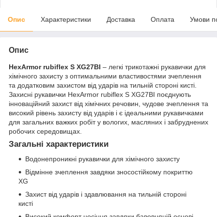
Опис
Характеристики
Доставка
Оплата
Умови п
Опис
HexArmor rubiflex S XG27BI
– легкі трикотажні рукавички для
хімічного захисту з оптимальними властивостями зчеплення
та додатковим захистом від ударів на тильній стороні кисті.
Захисні рукавички HexArmor rubiflex S XG27BI поєднують
інноваційний захист від хімічних речовин, чудове зчеплення та
високий рівень захисту від ударів і є ідеальними рукавичками
для загальних важких робіт у вологих, масляних і забруднених
робочих середовищах.
Загальні характеристики
Водонепроникні рукавички для хімічного захисту
Відмінне зчеплення завдяки зносостійкому покриттю
XG
Захист від ударів і здавлювання на тильній стороні
кисті
Високий комфорт носіння завдяки бавовняній основі