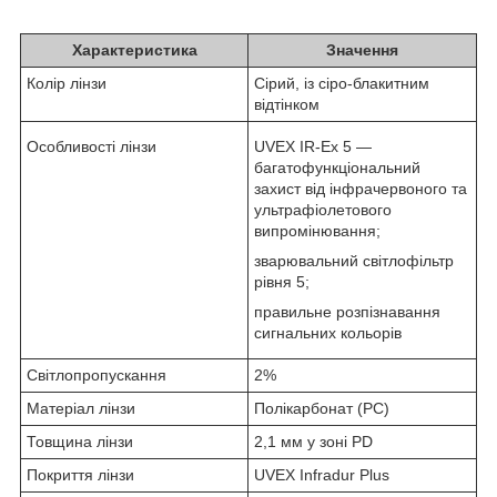
Характеристика
Значення
Колір лінзи
Сірий, із сіро-блакитним
відтінком
Особливості лінзи
UVEX IR-Ex 5 —
багатофункціональний
захист від інфрачервоного та
ультрафіолетового
випромінювання;
зварювальний світлофільтр
рівня 5;
правильне розпізнавання
сигнальних кольорів
Світлопропускання
2%
Матеріал лінзи
Полікарбонат (PC)
Товщина лінзи
2,1 мм у зоні PD
Покриття лінзи
UVEX Infradur Plus