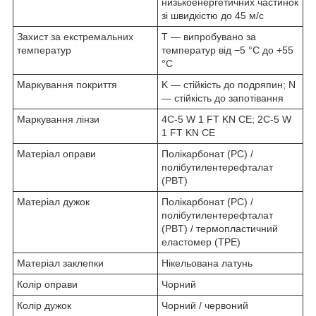
низькоенергетичних частинок
зі швидкістю до 45 м/с
Захист за екстремальних
T — випробувано за
температур
температур від −5 °C до +55
°C
Маркування покриття
K — стійкість до подряпин; N
— стійкість до запотівання
Маркування лінзи
4C-5 W 1 FT KN CE; 2C-5 W
1 FT KN CE
Матеріал оправи
Полікарбонат (PC) /
полібутилентерефталат
(PBT)
Матеріал дужок
Полікарбонат (PC) /
полібутилентерефталат
(PBT) / термопластичний
еластомер (TPE)
Матеріал заклепки
Нікельована латунь
Колір оправи
Чорний
Колір дужок
Чорний / червоний