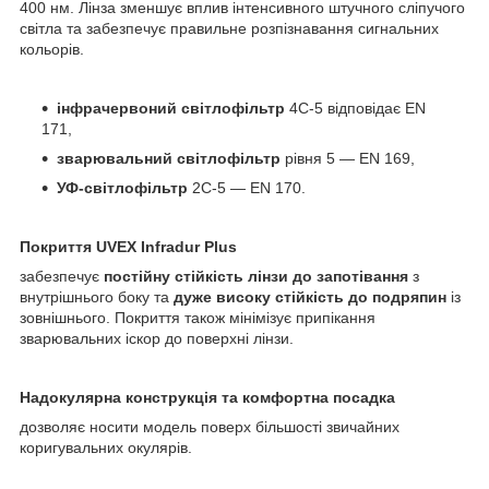
400 нм. Лінза зменшує вплив інтенсивного штучного сліпучого
світла та забезпечує правильне розпізнавання сигнальних
кольорів.
інфрачервоний світлофільтр
4C-5 відповідає EN
171,
зварювальний світлофільтр
рівня 5 — EN 169,
УФ-світлофільтр
2C-5 — EN 170.
Покриття UVEX Infradur Plus
забезпечує
постійну стійкість лінзи до запотівання
з
внутрішнього боку та
дуже високу стійкість до подряпин
із
зовнішнього. Покриття також мінімізує припікання
зварювальних іскор до поверхні лінзи.
Надокулярна конструкція та комфортна посадка
дозволяє носити модель поверх більшості звичайних
коригувальних окулярів.