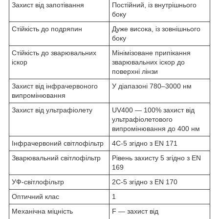
Захист від запотівання
Постійний, із внутрішнього
боку
Стійкість до подряпин
Дуже висока, із зовнішнього
боку
Стійкість до зварювальних
Мінімізоване припікання
іскор
зварювальних іскор до
поверхні лінзи
Захист від інфрачервоного
У діапазоні 780–3000 нм
випромінювання
Захист від ультрафіолету
UV400 — 100% захист від
ультрафіолетового
випромінювання до 400 нм
Інфрачервоний світлофільтр
4C-5 згідно з EN 171
Зварювальний світлофільтр
Рівень захисту 5 згідно з EN
169
УФ-світлофільтр
2C-5 згідно з EN 170
Оптичний клас
1
Механічна міцність
F — захист від