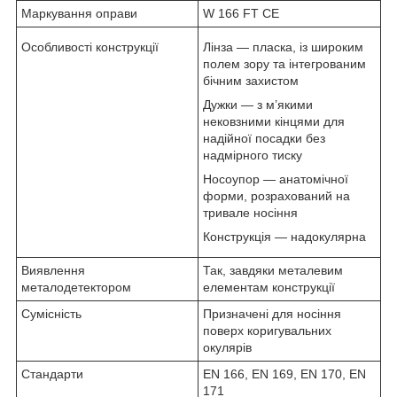
Маркування оправи
W 166 FT CE
Особливості конструкції
Лінза — пласка, із широким
полем зору та інтегрованим
бічним захистом
Дужки — з м’якими
нековзними кінцями для
надійної посадки без
надмірного тиску
Носоупор — анатомічної
форми, розрахований на
тривале носіння
Конструкція — надокулярна
Виявлення
Так, завдяки металевим
металодетектором
елементам конструкції
Сумісність
Призначені для носіння
поверх коригувальних
окулярів
Стандарти
EN 166, EN 169, EN 170, EN
171