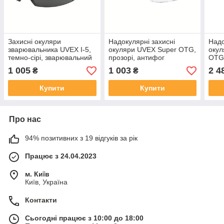
Захисні окуляри
Надокулярні захисні
Надо
зварювальника UVEX I-5,
окуляри UVEX Super OTG,
окул
темно-сірі, зварювальний
прозорі, антифог
OTG 
фільтр 5, антифог
зсередини, стійкі до
звар
1 005
1 003
2 4
₴
₴
зсередини, стійкі до
подряпин ззовні (9169260)
анти
подряпин ззовні (9183045)
Купити
Купити
Про нас
94% позитивних з 19 відгуків за рік
Працює з 24.04.2023
м. Київ
Київ, Україна
Контакти
Сьогодні працює з 10:00 до 18:00