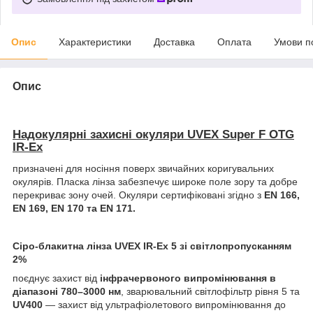
Опис
Характеристики
Доставка
Оплата
Умови п
Опис
Надокулярні захисні окуляри UVEX Super F OTG
IR-Ex
призначені для носіння поверх звичайних коригувальних
окулярів. Пласка лінза забезпечує широке поле зору та добре
перекриває зону очей. Окуляри сертифіковані згідно з
EN 166,
EN 169, EN 170 та EN 171.
Сіро-блакитна лінза UVEX IR-Ex 5 зі світлопропусканням
2%
поєднує захист від
інфрачервоного випромінювання в
діапазоні 780–3000 нм
, зварювальний світлофільтр рівня 5 та
UV400
— захист від ультрафіолетового випромінювання до