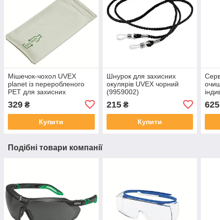
Мішечок-чохол UVEX
Шнурок для захисних
Серв
planet із переробленого
окулярів UVEX чорний
очищ
PET для захисних
(9959002)
інди
окулярів (9954395)
шт. 
329
215
625
₴
₴
Купити
Купити
Подібні товари компанії