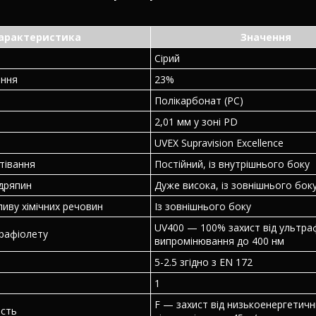
арактеристика
Значення
Сірий
ання
23%
Полікарбонат (PC)
2,01 мм у зоні PD
UVEX Supravision Excellence
отівання
Постійний, із внутрішнього боку
одряпин
Дуже висока, із зовнішнього бок
ливу хімічних речовин
Із зовнішнього боку
UV400 — 100% захист від ультра
трафіолету
випромінювання до 400 нм
5-2.5 згідно з EN 172
1
F — захист від низькоенергетичн
ість