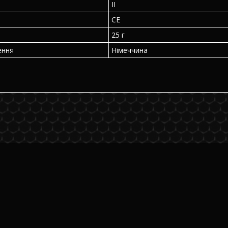
II
CE
25 г
ення
Німеччина