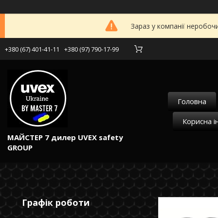
Зараз у компанії неробоч
+380 (67) 401-41-11
+380 (97) 790-17-99
Головна
Корисна і
МАЙСТЕР 7 дилер UVEX safety
GROUP
Графік роботи