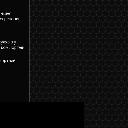
внішня
них речовин.
улярів у
 комфортній
фортний