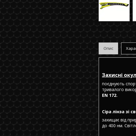
Опис
Хара
Захисні оку
поєднують спорт
тривалого викор
EN 172.
Сіра лінза зі 
захищає від при
до 400 нм. Світл