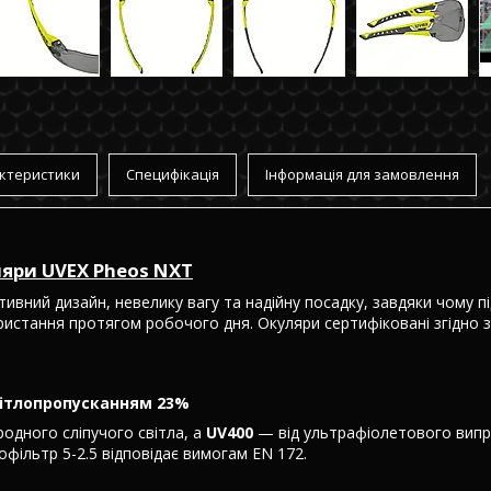
ктеристики
Специфікація
Інформація для замовлення
ляри UVEX Pheos NXT
ивний дизайн, невелику вагу та надійну посадку, завдяки чому п
истання протягом робочого дня. Окуляри сертифіковані згідно 
світлопропусканням 23%
родного сліпучого світла, а
UV400
— від ультрафіолетового вип
офільтр 5-2.5 відповідає вимогам EN 172.