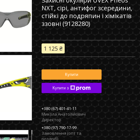
Захисні окуляри UVEX Pheos
NXT, сірі, антифог зсередини,
стійкі до подряпин і хімікатів
ззовні (9128280)
1 125 ₴
Купити
Купити з
+380 (67) 401-41-11
Микола Анатолійович
Директор
+380 (97) 790-17-99
Замовлення (опт та
роздріб)