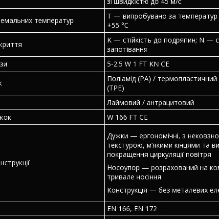
зі швидкістю до 45 м/с
T — випробувано за температур в
ремальних температур
+55 °C
K — стійкість до подряпин; N — с
криття
запотівання
зи
5-2.5 W 1 FT KN CE
Поліамід (PA) / термопластични
к
(TPE)
Лаймовий / антрацитовий
жок
W 166 FT CE
Дужки — ергономічні, з нековзн
текстурою, м’якими кінцями та в
покращення циркуляції повітря
нструкції
Носоупор — розрахований на к
тривале носіння
Конструкція — без металевих ел
EN 166, EN 172