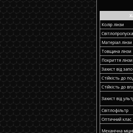
Х
Колір лінзи
Світлопропуск
Матеріал лінзи
Товщина лінзи
Покриття лінзи
Захист від зап
Стійкість до п
Стійкість до вп
Захист від уль
Світлофільтр
Оптичний клас
Механічна міцн