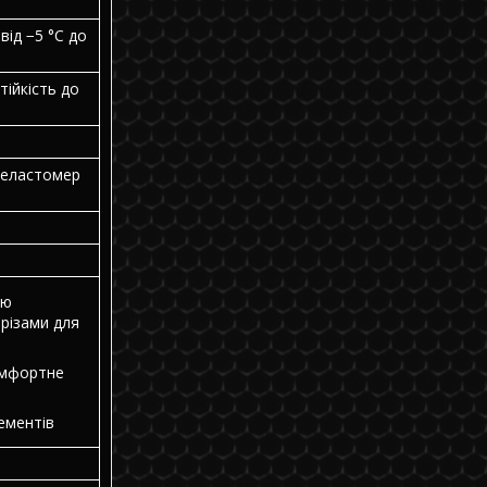
ід −5 °C до
тійкість до
й еластомер
ою
ирізами для
омфортне
ементів