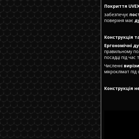
Покриття UVEX 
забезпечує
пос
поверхня має
д
Конструкція т
Ергономічні д
правильному по
посадці під час 
Численні
виріз
мікроклімат під
Конструкція н