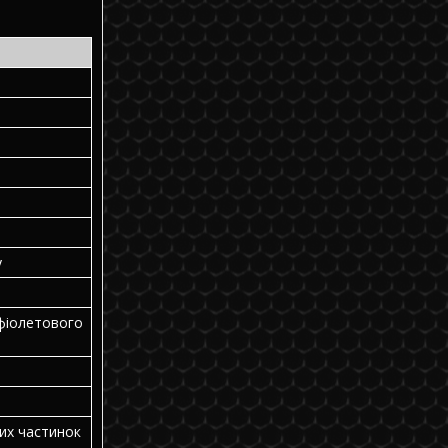
у
фіолетового
их частинок