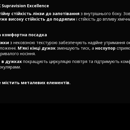
Supravision Excellence
тійну стійкість лінзи до запотівання
з внутрішнього боку. Зо
уже високу стійкість до подряпин
і стійкість до впливу хіміч
а комфортна посадка
ужки
з нековзною текстурою забезпечують надійне утримання ок
ложенні.
М’які кінці дужок
зменшують тиск, а
носоупор
сприяє
тривалого носіння.
и в дужках
покращують циркуляцію повітря та підтримують ком
 окулярами.
е містить металевих елементів.