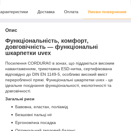
арактеристики
Доставка
Оплата
Умови повернення
Опис
Функціональність, комфорт,
довговічність — функціональні
шкарпетки uvex
Посилення CORDURA© в зонах, що піддаються високим
навантаженням, трикотажна ESD-нитка, сертифікована
відповідно до DIN EN 1149-5, особливо високий вміст
переробленої пряжі. Функціональні шкарпетки uvex - це
ідеальне поєднання функціональності, екологічності та
довговічності.
Загальні риси
Бавовна, еластан, поліамід
Безшовні пальці ніг
Ергономічна посадка
Оптимальний тепловий баланс