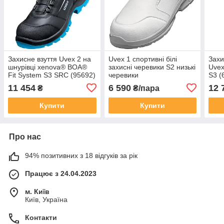
Захисне взуття Uvex 2 на
Uvex 1 спортивні білі
Захи
шнурівці xenova® BOA®
захисні черевики S2 низькі
Uve
Fit System S3 SRC (95692)
черевики
S3 (
41
11 454
6 590
12 
₴
₴/пара
Купити
Купити
Про нас
94% позитивних з 18 відгуків за рік
Працює з 24.04.2023
м. Київ
Київ, Україна
Контакти