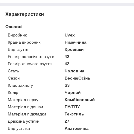
Характеристики
Основні
Виробник
Uvex
Країна виробник
Німеччина
Вид взуття
Кросівки
Розмір чоловічого взуття
42
Розмір жіночого взуття
42
Стать
Чоловіча
Сезон
Весна/Осінь
Клас захисту
S3
Колір
Чорний
Матеріал верху
Комбінований
Матеріал підошви
ПУ/ТПУ
Матеріал підкладки
Текстиль
Довжина устілки
27
Вид устілки
Анатомічна