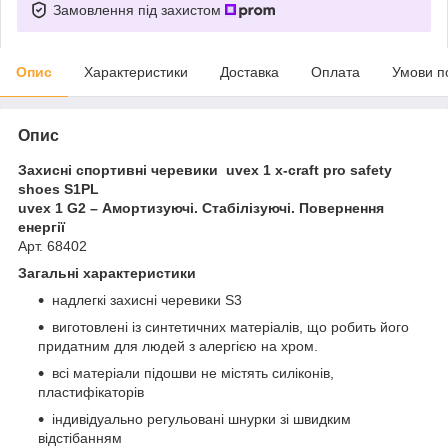
Замовлення під захистом
Опис
Характеристики
Доставка
Оплата
Умови п
Опис
Захисні спортивні черевики uvex 1 x-craft pro safety
shoes S1PL
uvex 1 G2 – Амортизуючі. Стабілізуючі. Повернення
енергії
Арт. 68402
Загальні характеристики
надлегкі захисні черевики S3
виготовлені із синтетичних матеріалів, що робить його
придатним для людей з алергією на хром.
всі матеріали підошви не містять силіконів,
пластифікаторів
індивідуально регульовані шнурки зі швидким
відстібанням