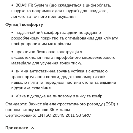
BOA® Fit System (що складається з циферблата,
шнурка та напрямних для шнурка) для швидкого,
легкого та точного припасування
Функції комфорту
надзвичайний комфорт завдяки нещодавно
розробленому покриттю та оптимізованим для клімату
повітропроникним матеріалам
практично безшовна конструкція з
високотехнологічного гідрофобного мікровелюрового
матеріалу для усунення точок тиску.
знімна антистатична зручна устілка з системою
транспортування вологи, додаткова амортизація
навколо п'яти та передньої частини стопи та відмінна
підтримка склепіння
м'яка підкладка на пиловому язичку та комірі
Стандарти: Захист від електростатичного розряду (ESD) з
опором витоку менше 35 мегаом.
Сертифіковано: EN ISO 20345:2011 S3 SRC
Приховати