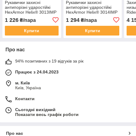
Рукавички захисні
Рукавички захисні
Захи
антипорізні ударостійкі
антипорізні ударостійкі
низь
HexArmor Helix® 3013IMP
HexArmor Helix® 3014IMP
Ride
розмір 9
розмір 9
S3 
1 226
1 294
4 1
₴/пара
₴/пара
CRA
Купити
Купити
Про нас
94% позитивних з 19 відгуків за рік
Працює з 24.04.2023
м. Київ
Київ, Україна
Контакти
Сьогодні вихідний
Показати весь графік роботи
Про нас