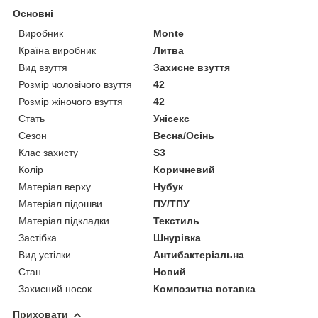
Основні
Виробник
Monte
Країна виробник
Литва
Вид взуття
Захисне взуття
Розмір чоловічого взуття
42
Розмір жіночого взуття
42
Стать
Унісекс
Сезон
Весна/Осінь
Клас захисту
S3
Колір
Коричневий
Матеріал верху
Нубук
Матеріал підошви
ПУ/ТПУ
Матеріал підкладки
Текстиль
Застібка
Шнурівка
Вид устілки
Антибактеріальна
Стан
Новий
Захисний носок
Композитна вставка
Приховати