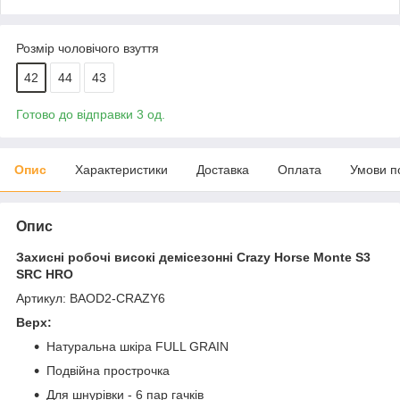
Розмір чоловічого взуття
42
44
43
Готово до відправки 3 од.
Опис
Характеристики
Доставка
Оплата
Умови п
Опис
Захисні робочі високі демісезонні Crazy Horse Моntе S3
SRC HRO
Артикул: BAOD2-CRAZY6
Верх:
Натуральна шкіра FULL GRAIN
Подвійна прострочка
Для шнурівки - 6 пар гачків