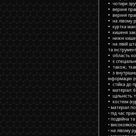
чотири зруч
верхня пра
верхня пра
на лівому 
куртка ман
кишеня зак
нижні кише
на лівій ш
та інструмент
область ко
є спеціаль
також, тка
з внутрішн
інформацію (н
стійка до п
матеріал: 
щільність 
костюм (ку
• матеріал по
• під час пран
• подвійна т
• високоякісн
• на лівому р