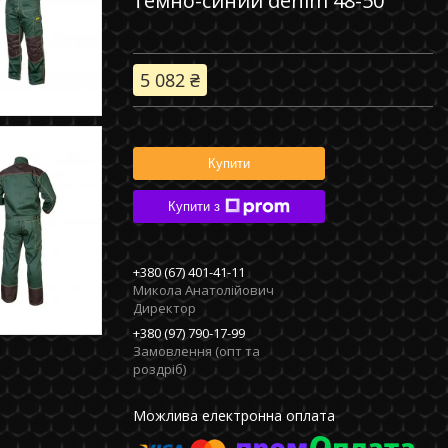
темно-синий denim 48-50
5 082 ₴
Купити
Купити з
+380 (67) 401-41-11
Микола Анатолійович
Директор
+380 (97) 790-17-99
Замовлення (опт та
роздріб)