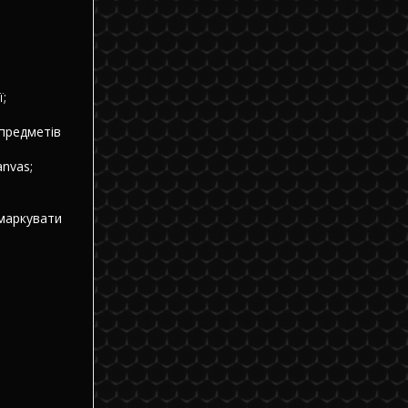
;
 предметів
nvas;
 маркувати