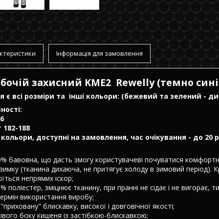
ктеристики
Інформація для замовлення
бочій захисний KME2 Rewelly (темно сині
 є всі розміри та інші кольори: (бежевий та зелений - ди
ності:
76
т 182-188
і кольори, доступні на замовлення, час очікування - до 20 
0% бавовна, що дасть змогу користувачеві почуватися комфортн
 взимку (тканина дихаюча, не притягує холоду в зимовий період). К
оїться непрямих іскор;
% поліестер, зміцнює тканину, при пранні не сідає і не вигорає, 
ермін використання виробу;
"приховану" блискавку, високої і довговічної якості;
лівого боку кишеня із застібкою-блискавкою;