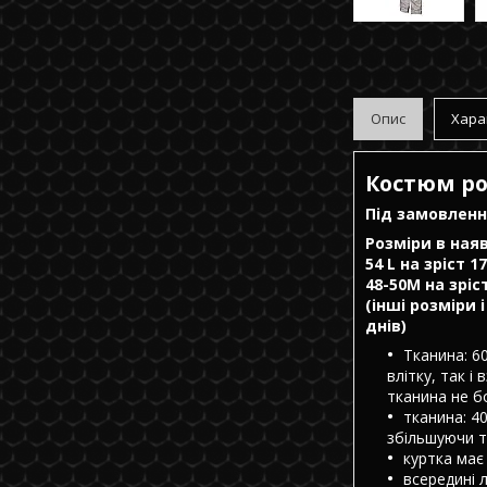
Опис
Хара
Костюм ро
Під замовлення
Розміри в наяв
54 L на зріст 1
48-50M на зріс
(інші розміри 
днів)
Тканина: 6
влітку, так і
тканина не б
тканина: 40
збільшуючи т
куртка має 
всередині 