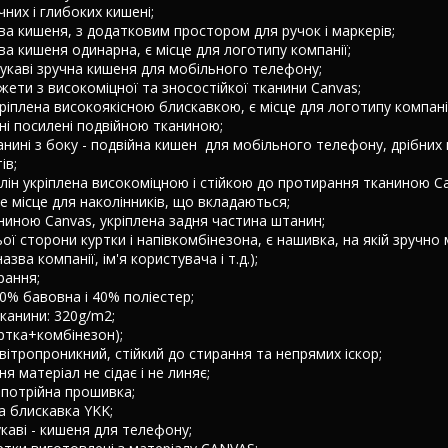
них і глибоких кишені;
ва кишеня, з додатковим простором для ручок і маркерів;
ва кишеня одинарна, є місце для логотипу компанії;
рукаві зручна кишеня для мобільного телефону;
жети з високоміцної та зносостійкої тканини Canvas;
ріплена високоякісною блискавкою, є місце для логотипу компанії
ні посилені подвійною тканиною;
танині з боку - подвійна кишен для мобільного телефону, дрібних
ів;
лін укріплена високоміцною і стійкою до протирання тканиною Ca
не місце для наколінників, що вкладаються;
ниною Canvas, укріплена задня частина штанин;
ьої сторони куртки і напівкомбінезона, є нашивка, на якій зручно
азва компанії, ім'я користувача і т.д.);
рання;
60% бавовна і 40% поліестер;
тканини: 320g/m2;
ртка+комбінезон);
вітропроникний, стійкий до стирання та непрямих іскор;
ня матеріал не сідає і не линяє;
а потрійна прошивка;
а блискавка YKK;
укаві - кишеня для телефону;