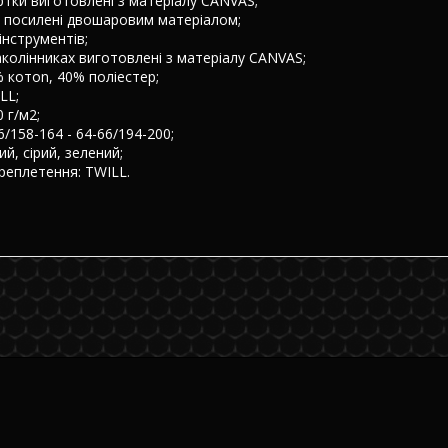
ртки виготовлені з матеріалу CANVAS;
нь посилені двошаровим матеріалом;
інструментів;
наколінниках виготовлені з матеріалу CANVAS;
% котоn, 40% поліестер;
LL;
0 г/м2;
6/158-164 - 64-66/194-200;
ий, сірий, зелений;
реплетення: TWILL.