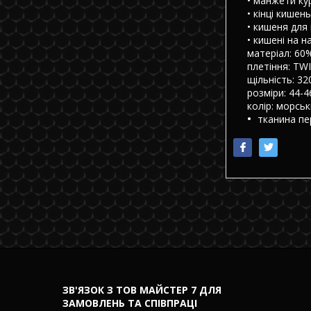
• манжети ку
• кінці кише
• кишеня для 
• кишені на 
матеріал: 60
плетіння: TWI
щільність: 32
розміри: 44-4
колір: морськ
тканина пе
ЗВ'ЯЗОК З ТОВ МАЙСТЕР 7 ДЛЯ
ЗАМОВЛЕНЬ ТА СПІВПРАЦІ