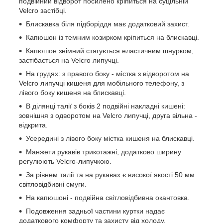
подвійний відворот посилено кріпиться на суцільній
Velcro застібці.
Блискавка біля підборіддя має додатковий захист.
Капюшон із темним козирком кріпиться на блискавці.
Капюшон знімний стягується еластичним шнурком,
застібається на Velcro липучці.
На грудях: з правого боку - містка з відворотом на
Velcro липучці кишеня для мобільного телефону, з
лівого боку кишеня на блискавці.
В ділянці талії з боків 2 подвійні накладні кишені:
зовнішня з одворотом на Velcro липучці, друга вільна -
відкрита.
Усередині з лівого боку містка кишеня на блискавці.
Манжети рукавів трикотажні, додатково ширину
регулюють Velcro-липучкою.
За рівнем талії та на рукавах є високої якості 50 мм
світловідбивні смуги.
На капюшоні - подвійна світловідбивна окантовка.
Подовження задньої частини куртки надає
додаткового комфорту та захисту від холоду.