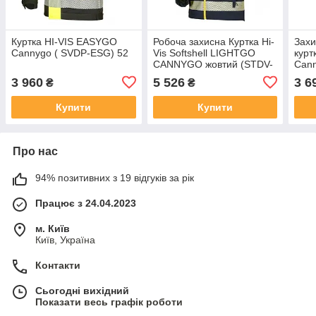
Куртка HI-VIS EASYGO
Робоча захисна Куртка Hi-
Захи
Cannygo ( SVDP-ESG) 52
Vis Softshell LIGHTGO
курт
CANNYGO жовтий (STDV-
Can
LIG) М
3 960
5 526
3 6
₴
₴
Купити
Купити
Про нас
94% позитивних з 19 відгуків за рік
Працює з 24.04.2023
м. Київ
Київ, Україна
Контакти
Сьогодні вихідний
Показати весь графік роботи