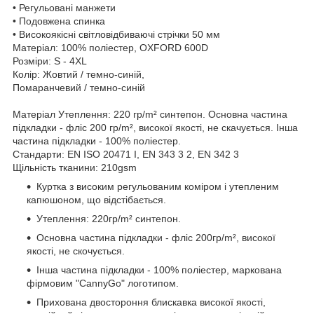
• Регульовані манжети
• Подовжена спинка
• Високоякісні світловідбиваючі стрічки 50 мм
Матеріал: 100% поліестер, OXFORD 600D
Розміри: S - 4XL
Колір: Жовтий / темно-синій,
Помаранчевий / темно-синій
Матеріал Утеплення: 220 гр/m² синтепон. Основна частина
підкладки - фліс 200 гр/m², високої якості, не скачується. Інша
частина підкладки - 100% поліестер.
Стандарти: EN ISO 20471 I, EN 343 3 2, EN 342 3
Щільність тканини: 210gsm
Куртка з високим регульованим коміром і утепленим
капюшоном, що відстібається.
Утеплення: 220гр/m² синтепон.
Основна частина підкладки - фліс 200гр/m², високої
якості, не скочується.
Інша частина підкладки - 100% поліестер, маркована
фірмовим "CannyGo" логотипом.
Прихована двостороння блискавка високої якості,