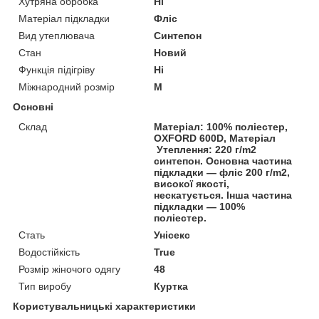
Хутряна обробка
Ні
Матеріал підкладки
Фліс
Вид утеплювача
Синтепон
Стан
Новий
Функція підігріву
Ні
Міжнародний розмір
M
Основні
Склад
Матеріал: 100% поліестер,
OXFORD 600D, Матеріал
Утеплення: 220 г/m2
синтепон. Основна частина
підкладки — фліс 200 г/m2,
високої якості,
нескатується. Інша частина
підкладки — 100%
поліестер.
Стать
Унісекс
Водостійкість
True
Розмір жіночого одягу
48
Тип виробу
Куртка
Користувальницькі характеристики