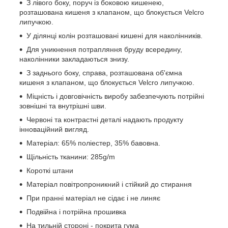
З лівого боку, поруч із боковою кишенею,
розташована кишеня з клапаном, що блокується Velcro
липучкою.
У ділянці колін розташовані кишені для наколінників.
Для уникнення потрапляння бруду всередину,
наколінники закладаються знизу.
З заднього боку, справа, розташована об'ємна
кишеня з клапаном, що блокується Velcro липучкою.
Міцність і довговічність виробу забезпечують потрійні
зовнішні та внутрішні шви.
Червоні та контрастні деталі надають продукту
інноваційний вигляд.
Матеріал: 65% поліестер, 35% бавовна.
Щільність тканини: 285g/m
Короткі штани
Матеріал повітропроникний і стійкий до стирання
При пранні матеріал не сідає і не линяє
Подвійна і потрійна прошивка
На тильній стороні - покрита гума