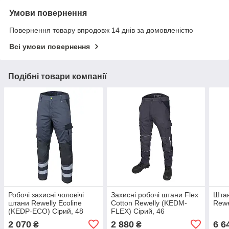
Умови повернення
Повернення товару впродовж 14 днів за домовленістю
Всі умови повернення
Подібні товари компанії
Робочі захисні чоловічі
Захисні робочі штани Flex
Штан
штани Rewelly Ecoline
Cotton Rewelly (KEDM-
Rew
(KEDP-ECO) Сірий, 48
FLEX) Сірий, 46
2 070
2 880
6 6
₴
₴