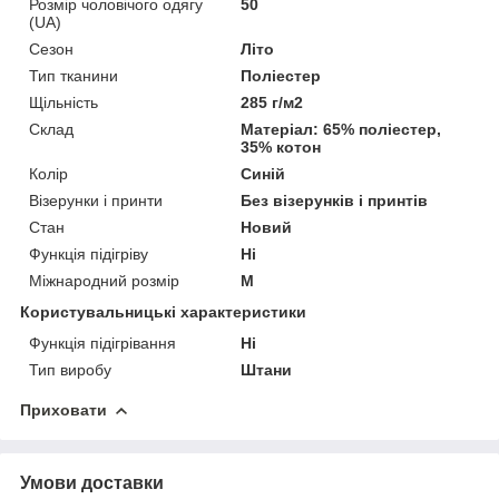
Розмір чоловічого одягу
50
(UA)
Сезон
Літо
Тип тканини
Поліестер
Щільність
285 г/м2
Склад
Матеріал: 65% поліестер,
35% котон
Колір
Синій
Візерунки і принти
Без візерунків і принтів
Стан
Новий
Функція підігріву
Ні
Міжнародний розмір
M
Користувальницькі характеристики
Функція підігрівання
Ні
Тип виробу
Штани
Приховати
Умови доставки