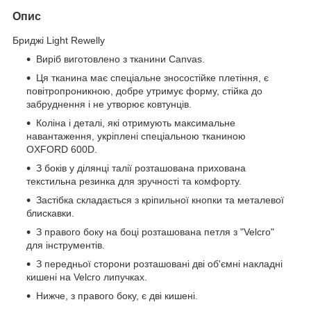
Опис
Бриджі Light Rewelly
Виріб виготовлено з тканини Canvas.
Ця тканина має спеціальне зносостійке плетіння, є
повітропроникною, добре утримує форму, стійка до
забруднення і не утворює ковтунців.
Коліна і деталі, які отримують максимальне
навантаження, укріплені спеціальною тканиною
OXFORD 600D.
З боків у ділянці талії розташована прихована
текстильна резинка для зручності та комфорту.
Застібка складається з кріпильної кнопки та металевої
блискавки.
З правого боку на боці розташована петля з "Velcro"
для інструментів.
З передньої сторони розташовані дві об'ємні накладні
кишені на Velcro липучках.
Нижче, з правого боку, є дві кишені.