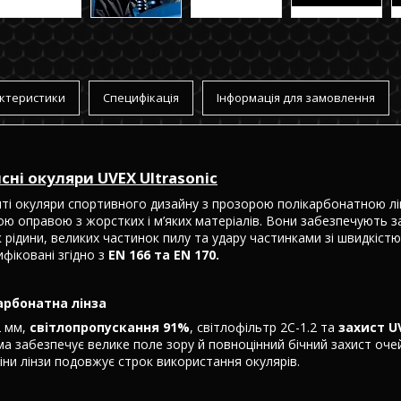
ктеристики
Специфікація
Інформація для замовлення
сні окуляри UVEX Ultrasonic
иті окуляри спортивного дизайну з прозорою полікарбонатною л
 оправою з жорстких і м’яких матеріалів. Вони забезпечують за
к рідини, великих частинок пилу та удару частинками зі швидкіст
фіковані згідно з
EN 166 та EN 170.
арбонатна лінза
2 мм,
світлопропускання 91%
, світлофільтр 2C-1.2 та
захист U
 забезпечує велике поле зору й повноцінний бічний захист очей
ни лінзи подовжує строк використання окулярів.