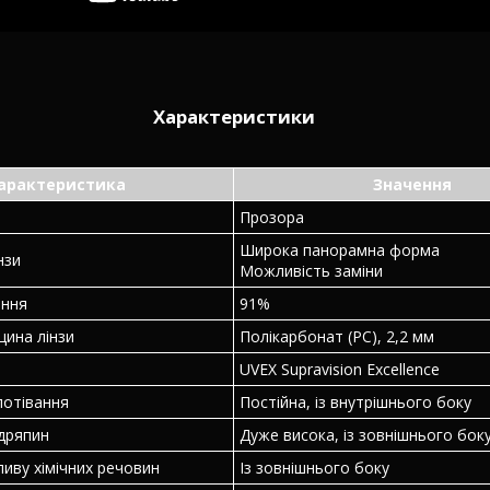
Характеристики
арактеристика
Значення
Прозора
Широка панорамна форма
нзи
Можливість заміни
ання
91%
щина лінзи
Полікарбонат (PC), 2,2 мм
UVEX Supravision Excellence
потівання
Постійна, із внутрішнього боку
одряпин
Дуже висока, із зовнішнього бок
ливу хімічних речовин
Із зовнішнього боку