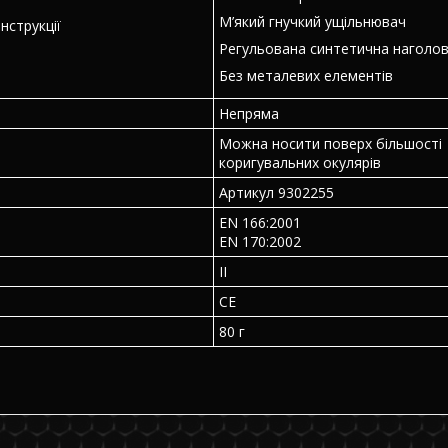
М’який гнучкий ущільнювач
нструкції
Регульована синтетична наголов
Без металевих елементів
Непряма
Можна носити поверх більшості
коригувальних окулярів
Артикул 9302255
EN 166:2001
EN 170:2002
II
CE
80 г