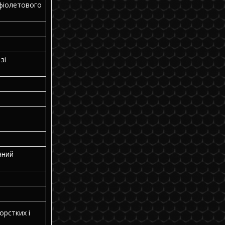
фіолетового
зі
чний
орстких і