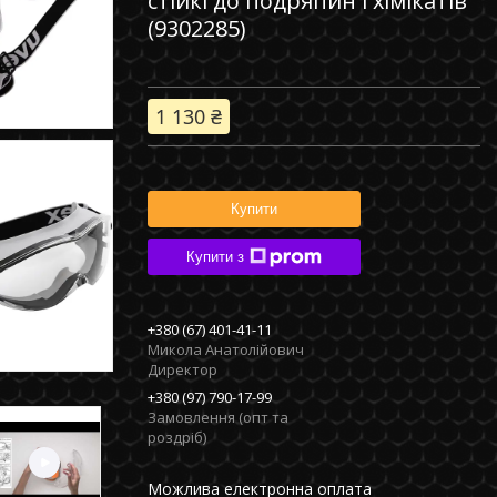
стійкі до подряпин і хімікатів
(9302285)
1 130 ₴
Купити
Купити з
+380 (67) 401-41-11
Микола Анатолійович
Директор
+380 (97) 790-17-99
Замовлення (опт та
роздріб)