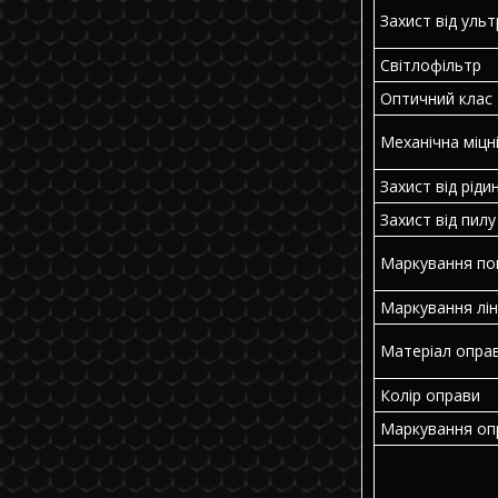
Захист від уль
Світлофільтр
Оптичний клас
Механічна міцн
Захист від ріди
Захист від пилу
Маркування по
Маркування лін
Матеріал опра
Колір оправи
Маркування оп