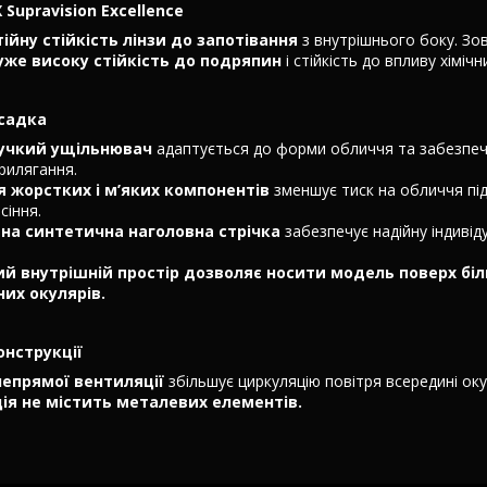
Supravision Excellence
тійну стійкість лінзи до запотівання
з внутрішнього боку. Зо
уже високу стійкість до подряпин
і стійкість до впливу хіміч
садка
нучкий ущільнювач
адаптується до форми обличчя та забезпеч
рилягання.
 жорстких і м’яких компонентів
зменшує тиск на обличчя під
сіння.
на синтетична наголовна стрічка
забезпечує надійну індивід
й внутрішній простір
дозволяє носити модель поверх бі
их окулярів.
онструкції
епрямої вентиляції
збільшує циркуляцію повітря всередині оку
ія не містить металевих елементів.