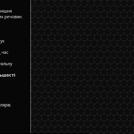
внішня
них речовин.
ує
 час
уальну
льшості
лярів.