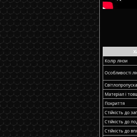
Х
Колір лінзи
Особливості лі
Світлопропуск
Матеріал і тов
Покриття
Стійкість до за
Стійкість до п
Стійкість до вп