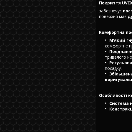
Покриття UVEX 
забезпечує
пос
поверхня має
д
Комфортна по
М’який г
комфортне п
Поєднання
тривалого но
Регульова
посадку.
Збільшени
коригувальн
Особливості к
Система н
Конструкц