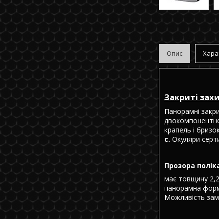
Опис
Хара
Закриті захи
Панорамні закр
двокомпонентною
крапель і бризо
с.
Окуляри серти
Прозора полік
має товщину 2,
панорамна форма
Можливість замі