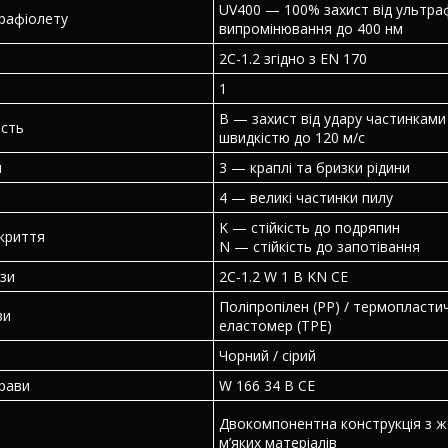
UV400 — 100% захист від ультра
трафіолету
випромінювання до 400 нм
2C-1.2 згідно з EN 170
1
B — захист від удару частинками 
ість
швидкістю до 120 м/с
н
3 — краплі та бризки рідини
4 — великі частинки пилу
K — стійкість до подряпин
криття
N — стійкість до запотівання
зи
2C-1.2 W 1 B KN CE
Поліпропілен (PP) / термопласти
ви
еластомер (TPE)
Чорний / сірий
рави
W 166 34 B CE
Двокомпонентна конструкція з ж
м’яких матеріалів