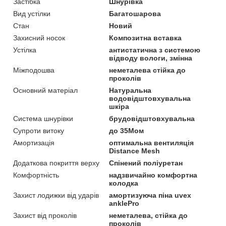
Застібка
Шнурівка
Вид устілки
Багатошарова
Стан
Новий
Захисний носок
Композитна вставка
Устілка
антистатична з системою
відводу вологи, змінна
Міжподошва
неметалева стійка до
проколів
Основний матеріал
Натуральна
водовідштовхувальна
шкіра
Система шнурівки
брудовідштовхувальна
Супроти витоку
до 35Мом
Амортизація
оптимальна вентиляція
Distance Mesh
Додаткова покриття верху
Спінений поліуретан
Комфортність
надзвичайно комфортна
колодка
Захист лодижки від ударів
амортизуюча піна uvex
anklePro
Захист від проколів
неметалева, стійка до
проколів