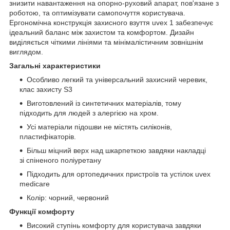
знизити навантаження на опорно-руховий апарат, пов'язане з
роботою, та оптимізувати самопочуття користувача.
Ергономічна конструкція захисного взуття uvex 1 забезпечує
ідеальний баланс між захистом та комфортом. Дизайн
виділяється чіткими лініями та мінімалістичним зовнішнім
виглядом.
Загальні характеристики
Особливо легкий та універсальний захисний черевик,
клас захисту S3
Виготовлений із синтетичних матеріалів, тому
підходить для людей з алергією на хром.
Усі матеріали підошви не містять силіконів,
пластифікаторів.
Більш міцний верх над шкарпеткою завдяки накладці
зі спіненого поліуретану
Підходить для ортопедичних пристроїв та устілок uvex
medicare
Колір: чорний, червоний
Функції комфорту
Високий ступінь комфорту для користувача завдяки