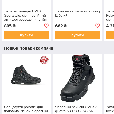
Захисні окуляри UVEX
Захисна каска uvex airwing
Захи
Sportstyle, сірі, постійний
E білий
Pola
антифог зсередини, стійкі
сірі,
до подряпин ззовні
подр
805
662
4 3
₴
₴
(9193280)
(923
Купити
Купити
Подібні товари компанії
Спецвзуття робоче для
Черевики захисні UVEX 3
Захи
чоловіків і жінок. Черевики
quatro S3 FO CI SC SR
uvex