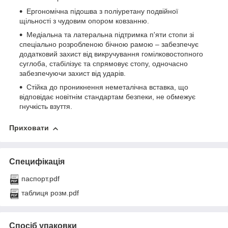
Ергономічна підошва з поліуретану подвійної
щільності з чудовим опором ковзанню.
Медіальна та латеральна підтримка п'яти стопи зі
спеціально розробленою бічною рамою – забезпечує
додатковий захист від викручування гомілковостопного
суглоба, стабілізує та спрямовує стопу, одночасно
забезпечуючи захист від ударів.
Стійка до проникнення неметалічна вставка, що
відповідає новітнім стандартам безпеки, не обмежує
гнучкість взуття.
Приховати
Специфікація
паспорт.pdf
таблиця розм.pdf
Спосіб упаковки