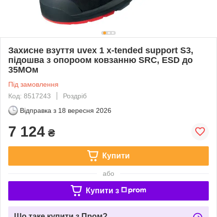
Захисне взуття uvex 1 x-tended support S3,
підошва з опороом ковзанню SRC, ESD до
35МОм
Під замовлення
Код: 8517243
Роздріб
Відправка з
18 вересня 2026
7 124
₴
Купити
або
Купити з
Що таке купити з Пром?