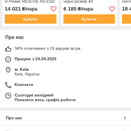
U-Power RESCUE RS ESD
чорні розмір 43
сист
S3S CI FO SR
CI H
14 021
6 185
18 
₴/пара
₴/пара
(653
Купити
Купити
Про нас
94% позитивних з 19 відгуків за рік
Працює з 24.04.2023
м. Київ
Київ, Україна
Контакти
Сьогодні вихідний
Показати весь графік роботи
Про нас