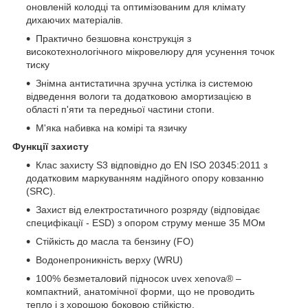
оновленій колодці та оптимізованим для клімату
дихаючих матеріалів.
Практично безшовна конструкція з
високотехнологічного мікровелюру для усунення точок
тиску
Знімна антистатична зручна устілка із системою
відведення вологи та додатковою амортизацією в
області п'яти та передньої частини стопи.
М'яка набивка на комірі та язичку
Функції захисту
Клас захисту S3 відповідно до EN ISO 20345:2011 з
додатковим маркуванням надійного опору ковзанню
(SRC).
Захист від електростатичного розряду (відповідає
специфікації - ESD) з опором струму менше 35 МОм
Стійкість до масла та бензину (FO)
Водонепроникність верху (WRU)
100% безметаловий підносок uvex xenova® –
компактний, анатомічної форми, що не проводить
тепло і з хорошою боковою стійкістю.