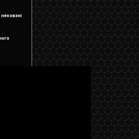
 нековзні
ного