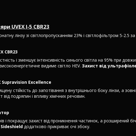
яри UVEX I-5 CBR23
натну лінзу зі світлопропусканням 23% і світлофільтром 5-2.5 за
EX CBR23
стність і зменшує інтенсивність синього світла на 95% при довжин
 високоенергетичне видиме світло HEV.
Захист від ультрафіол
Supravision Excellence
ищену стійкість до запотівання з внутрішнього боку лінзи, а зовн
т від подряпин і впливу хімічних речовин.
атор
ів і покращує захист від проникнення частинок, а розширений бі
Sideshield
додатково прикриває очі збоку.