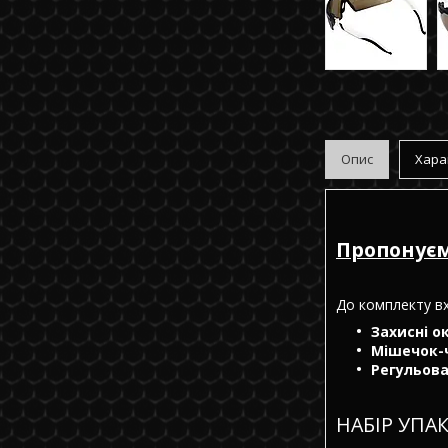
Опис
Хара
Пропонуєм
До комплекту в
Захисні ок
Мішечок-ч
Регульова
НАБІР УПА