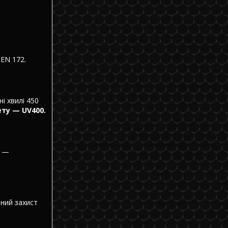
 EN 172.
і хвилі 450
ету — UV400.
і —
чний захист