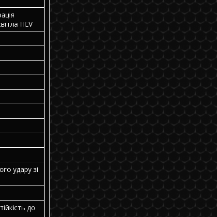
рація
вітла HEV
ого удару зі
тійкість до