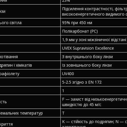
ання
23%
Підсилення контрастності, фільт
нзи
високоенергетичного видимого с
ього світла
95% при 450 нм
Полікарбонат (PC)
1,9 мм у зоні міжзіничної відстані
UVEX Supravision Excellence
потівання
З внутрішнього боку лінзи
дряпин і хімікатів
Із зовнішнього боку лінзи
трафіолету
UV400
5-2.5 згідно з EN 172
1
F — захист від низькоенергетичн
ість
швидкістю до 45 м/с
ремальних температур
T
K — стійкість до подряпин; N — с
криття
запотівання