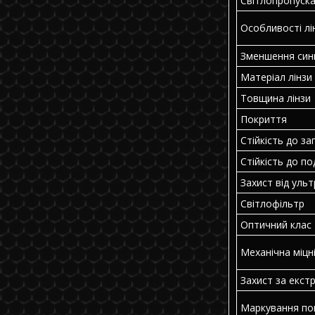
Світлопропуск
Особливості лі
Зменшення син
Матеріал лінзи
Товщина лінзи
Покриття
Стійкість до за
Стійкість до по
Захист від уль
Світлофільтр
Оптичний клас
Механічна міцн
Захист за екст
Маркування по