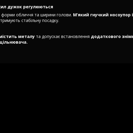
хил дужок регулюються
о форми обличчя та ширини голови.
М’який гнучкий носоупор і
тримують стабільну посадку.
містить металу
та допускає встановлення
додаткового знім
щільнювача.