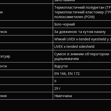
Термопластичний поліуретан (TP
ви
термопластичний еластомер (TP
поліоксиметилен (POM)
Біло-чорний
ужок
За довжиною та кутом нахилу
М’який UVEX x-tended eyeshield у 
UVEX x-tended sideshield
Сумісні зі знімним обтюратором-
сесуар
ущільнювачем
енти
Відсутні
EN 166, EN 172
II
29 г
ення
Німеччина