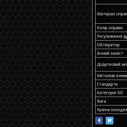
Матеріал опра
Колір оправи
Регулювання д
Обтюратор
Бічний захист
Додатковий ак
Металеві елем
Стандарти
Категорія ЗІЗ
Вага
Країна походж