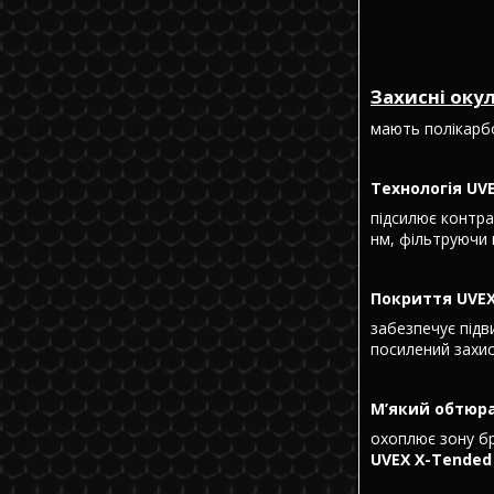
Захисні окул
мають полікарбо
Технологія UV
підсилює контра
нм, фільтруючи
Покриття UVEX 
забезпечує підв
посилений захис
М’який обтюр
охоплює зону бр
UVEX X-Tended 