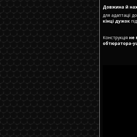
Довжина й на
для адаптації д
кінці дужок
під
Конструкція
не 
обтюратора-у