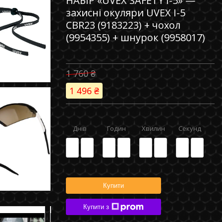
НАБІР «UVEX SAFETY I-5» —
захисні окуляри UVEX I-5
CBR23 (9183223) + чохол
(9954355) + шнурок (9958017)
1 760 ₴
1 496 ₴
Днів
Годин
Хвилин
Секунд
0
0
0
0
0
0
0
0
Купити
Купити з