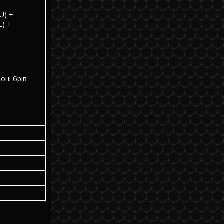
U) +
E) +
зоні брів