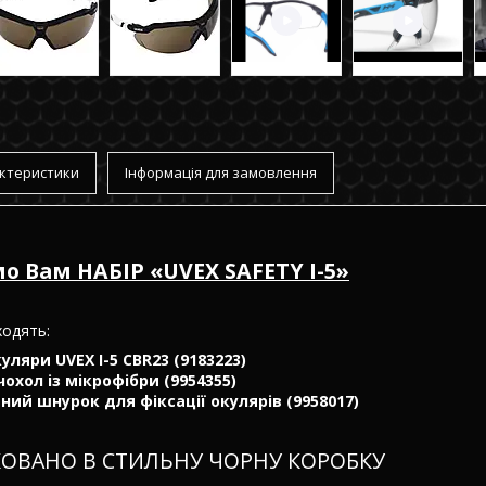
ктеристики
Інформація для замовлення
о Вам НАБІР «UVEX SAFETY I-5»
ходять:
уляри UVEX I-5 CBR23 (9183223)
охол із мікрофібри (9954355)
ний шнурок для фіксації окулярів (9958017)
КОВАНО В СТИЛЬНУ ЧОРНУ КОРОБКУ