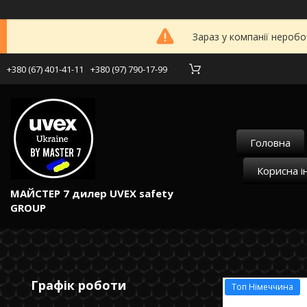
Зараз у компанії неробо
+380 (67) 401-41-11
+380 (97) 790-17-99
Головна
Корисна і
МАЙСТЕР 7 дилер UVEX safety
GROUP
Графік роботи
Топ Німеччина