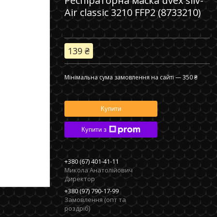
Респіраторна маска uvex silv-
Air classic 3210 FFP2 (8733210)
139 ₴
Мінімальна сума замовлення на сайті — 350 ₴
Купити
Купити з
+380 (67) 401-41-11
Микола Анатолійович
Директор
+380 (97) 790-17-99
Замовлення (опт та
роздріб)