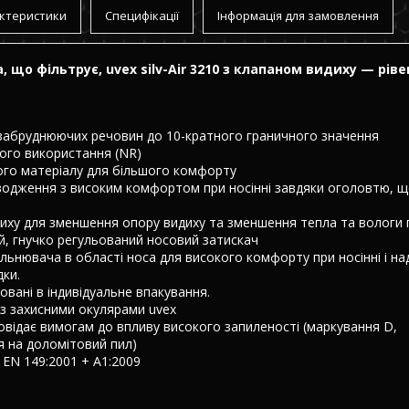
ктеристики
Специфікації
Інформація для замовлення
 що фільтрує, uvex silv-Air 3210 з клапаном видиху — рів
 забруднюючих речовин до 10-кратного граничного значення
ого використання (NR)
кого матеріалу для більшого комфорту
одження з високим комфортом при носінні завдяки оголовтю, 
иху для зменшення опору видиху та зменшення тепла та вологи 
, гнучко регульований носовий затискач
льнювача в області носа для високого комфорту при носінні і на
дки.
овані в індивідуальне впакування.
 із захисними окулярами uvex
овідає вимогам до впливу високого запиленості (маркування D,
 на доломітовий пил)
 EN 149:2001 + A1:2009