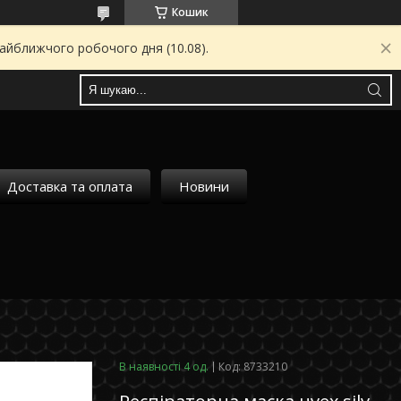
Кошик
найближчого робочого дня (10.08).
Доставка та оплата
Новини
В наявності 4 од.
Код:
8733210