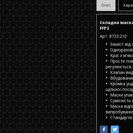
Опис
Хара
Складна маска,
FFP2
Арт. 8733.210
Захист від
Одноразов
Краї з м'я
Просте пов
регулюється.
Клапан вид
Вбудований
Кромка ущі
щільної поса
Маски упак
Сумісність
Маска відп
випробування
Стандарти: