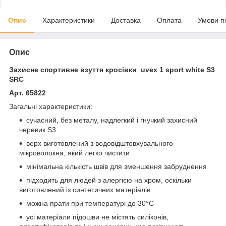
Опис
Характеристики
Доставка
Оплата
Умови п
Опис
Захисне спортивне взуття кросівки uvex 1 sport white S3
SRC
Арт.
65822
Загальні характеристики:
сучасний, без металу, надлегкий і гнучкий захисний
черевик S3
верх виготовлений з водовідштовхувального
мікроволокна, який легко чистити
мінімальна кількість швів для зменшення забруднення
підходить для людей з алергією на хром, оскільки
виготовлений із синтетичних матеріалів
можна прати при температурі до 30°С
усі матеріали підошви не містять силіконів,