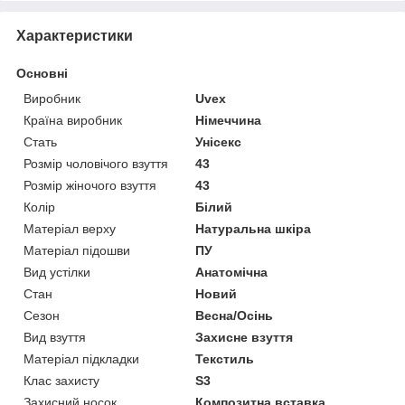
Характеристики
Основні
Виробник
Uvex
Країна виробник
Німеччина
Стать
Унісекс
Розмір чоловічого взуття
43
Розмір жіночого взуття
43
Колір
Білий
Матеріал верху
Натуральна шкіра
Матеріал підошви
ПУ
Вид устілки
Анатомічна
Стан
Новий
Сезон
Весна/Осінь
Вид взуття
Захисне взуття
Матеріал підкладки
Текстиль
Клас захисту
S3
Захисний носок
Композитна вставка