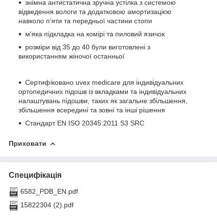
знімна антистатична зручна устілка з системою
відведення вологи та додатковою амортизацією
навколо п’яти та передньої частини стопи
м'яка підкладка на комірі та пиловий язичок
розміри від 35 до 40 були виготовлені з
використанням жіночої останньої
Сертифіковано uvex medicare для індивідуальних
ортопедичних підошв із вкладками та індивідуальних
налаштувань підошви, таких як загальне збільшення,
збільшення всередині та зовні та інші рішення
Стандарт EN ISO 20345:2011 S3 SRC
Приховати
Специфікація
6582_PDB_EN.pdf
15822304 (2).pdf