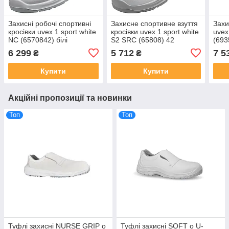
Захисні робочі спортивні
Захисне спортивне взуття
Захи
кросівки uvex 1 sport white
кросівки uvex 1 sport white
uvex
NC (6570842) білі
S2 SRC (65808) 42
(693
6 299
5 712
7 5
₴
₴
Купити
Купити
Акційні пропозиції та новинки
Топ
Топ
Туфлі захисні NURSE GRIP o
Туфлі захисні SOFT o U-