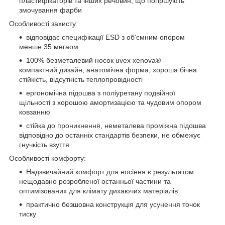
пластифікаторів та інших речовин, що погіршують
змочування фарби
Особливості захисту:
відповідає специфікації ESD з об'ємним опором
менше 35 мегаом
100% безметалевий носок uvex xenova® –
компактний дизайн, анатомічна форма, хороша бічна
стійкість, відсутність теплопровідності
ергономічна підошва з поліуретану подвійної
щільності з хорошою амортизацією та чудовим опором
ковзанню
стійка до проникнення, неметалева проміжна підошва
відповідно до останніх стандартів безпеки, не обмежує
гнучкість взуття
Особливості комфорту:
Надзвичайний комфорт для носіння є результатом
нещодавно розробленої останньої частини та
оптимізованих для клімату дихаючих матеріалів
практично безшовна конструкція для усунення точок
тиску