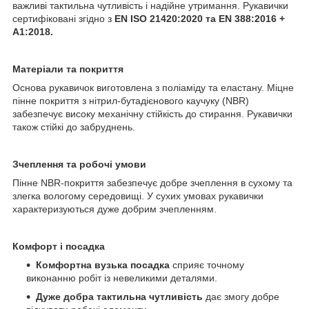
важливі тактильна чутливість і надійне утримання. Рукавички
сертифіковані згідно з
EN ISO 21420:2020 та EN 388:2016 +
A1:2018.
Матеріали та покриття
Основа рукавичок виготовлена з поліаміду та еластану. Міцне
пінне покриття з нітрил-бутадієнового каучуку (NBR)
забезпечує високу механічну стійкість до стирання. Рукавички
також стійкі до забруднень.
Зчеплення та робочі умови
Пінне NBR-покриття забезпечує добре зчеплення в сухому та
злегка вологому середовищі. У сухих умовах рукавички
характеризуються дуже добрим зчепленням.
Комфорт і посадка
Комфортна вузька посадка
сприяє точному
виконанню робіт із невеликими деталями.
Дуже добра тактильна чутливість
дає змогу добре