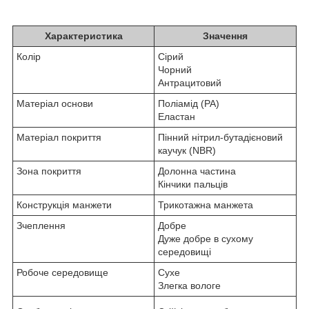
Характеристика
Значення
Колір
Сірий
Чорний
Антрацитовий
Матеріал основи
Поліамід (PA)
Еластан
Матеріал покриття
Пінний нітрил-бутадієновий
каучук (NBR)
Зона покриття
Долонна частина
Кінчики пальців
Конструкція манжети
Трикотажна манжета
Зчеплення
Добре
Дуже добре в сухому
середовищі
Робоче середовище
Сухе
Злегка вологе