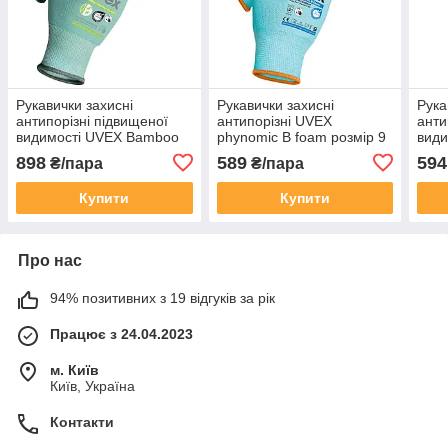
Рукавички захисні
Рукавички захисні
Рука
антипорізні підвищеної
антипорізні UVEX
анти
видимості UVEX Bamboo
phynomic B foam розмір 9
види
TwinFlex® D uXT2 розмір
B uX
898
589
594
₴/пара
₴/пара
9
Купити
Купити
Про нас
94% позитивних з 19 відгуків за рік
Працює з 24.04.2023
м. Київ
Київ, Україна
Контакти