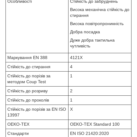
Особливості
Стійкість до забруднень
Висока механічна стійкість до
стирання
Висока повітропроникність
Добра посадка
Дуже добра тактильна
чутливість
Маркування EN 388
4121X
Стійкість до стирання
4
Стійкість до порізів за
1
методом Coup Test
Стійкість до розриву
2
Стійкість до проколів
1
Стійкість до порізів за EN ISO
X
13997
OEKO-TEX
OEKO-TEX Standard 100
Стандарти
EN ISO 21420:2020