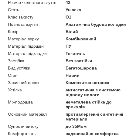
Розмір чоловічого взуття
42
Стать
Унісекс
Клас захисту
O1
Повнота взуття
Анатомічна будова колодки
Колір
Білий
Матеріал верху
Комбінований
Матеріал підошви
ПУ
Матеріал підкладки
Текстиль
Застібка
Без застібки
Вид устілки
Багатошарова
Стан
Новий
Захисний носок
Композитна вставка
Устілка
антистатична з системою
відводу вологи
Міжподошва
неметалева стійка до
проколів
Основний матеріал
протиалергенні синтетичні
матеріали
Супроти витоку
до 35Мом
Комфортнівть
надзвичайно комфортна