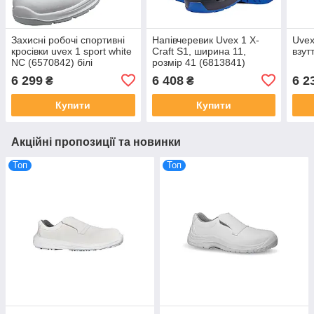
Захисні робочі спортивні
Напівчеревик Uvex 1 X-
Uvex
кросівки uvex 1 sport white
Craft S1, ширина 11,
взут
NC (6570842) білі
розмір 41 (6813841)
6 299
6 408
6 2
₴
₴
Купити
Купити
Акційні пропозиції та новинки
Топ
Топ