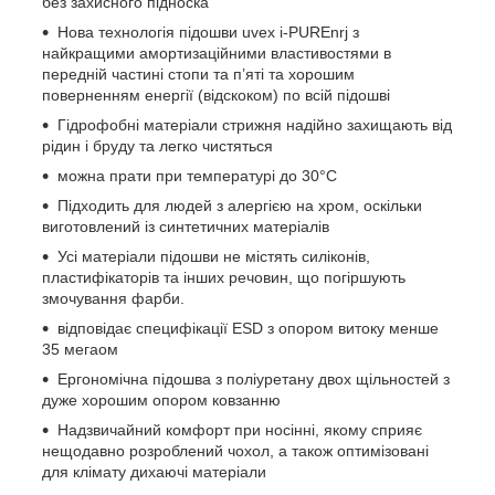
без захисного підноска
Нова технологія підошви uvex i-PUREnrj з
найкращими амортизаційними властивостями в
передній частині стопи та п’яті та хорошим
поверненням енергії (відскоком) по всій підошві
Гідрофобні матеріали стрижня надійно захищають від
рідин і бруду та легко чистяться
можна прати при температурі до 30°С
Підходить для людей з алергією на хром, оскільки
виготовлений із синтетичних матеріалів
Усі матеріали підошви не містять силіконів,
пластифікаторів та інших речовин, що погіршують
змочування фарби.
відповідає специфікації ESD з опором витоку менше
35 мегаом
Ергономічна підошва з поліуретану двох щільностей з
дуже хорошим опором ковзанню
Надзвичайний комфорт при носінні, якому сприяє
нещодавно розроблений чохол, а також оптимізовані
для клімату дихаючі матеріали