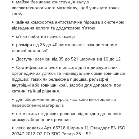
майже безшовна конструкція валу з
високотехнологічного матеріалу, щоб уникнути точок
тиску
змінна комфортна антистатична підошва з системою
відведення вологи та додатковою п’ятою
м'яко підбитий язичок і комір
розміри від 35 до 40 виготовлені з використанням
жіночої останньої
Доступні розміри від 35 до 52 і ширина від 10 до 12
Сертифіковано uvex medicare для індивідуальних
ортопедичних устілок та індивідуальних змін зовнішньої
підошви, таких як рельєфна підошва, рельєфні
внутрішні або зовнішні краї, засоби для допомоги при
катанні та інші рішення.
для збереження ресурсів, частково виготовлені з
перероблених матеріалів
не містить шкідливих речовин відповідно до нашого
списку заборонених речовин
легкі додатки Арт. 65718 Ширина 11 Стандарт EN ISO
20347:2012 O2 FO SRC Розмір 35 – 52