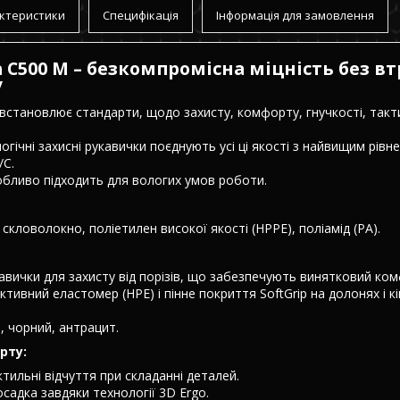
ктеристики
Специфікація
Інформація для замовлення
 C500 M – безкомпромісна міцність без в
/
 встановлює стандарти, щодо захисту, комфорту, гнучкості, такт
гічні захисні рукавички поєднують усі ці якості з найвищим рівне
/C.
обливо підходить для вологих умов роботи.
 скловолокно, поліетилен високої якості (HPPE), поліамід (PA).
кавички для захисту від порізів, що забезпечують винятковий ко
тивний еластомер (HPE) і пінне покриття SoftGrip на долонях і к
, чорний, антрацит.
рту:
ктильні відчуття при складанні деталей.
осадка завдяки технології 3D Ergo.