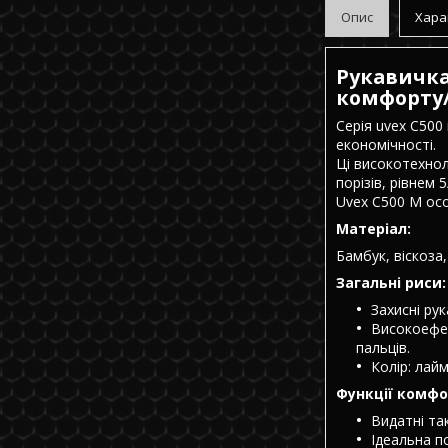
Опис
Хара
Рукавичка
комфорту
Серія uvex C500
економічності.
Ці високотехноло
порізів, рівнем 5
Uvex C500 M ос
Матеріал:
Бамбук, віскоза,
Загальні риси:
Захисні ру
Високоефек
пальців.
Колір: лайм
Функції комфо
Видатні та
Ідеальна п