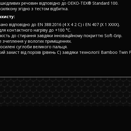
 шкідливих речовин відповідно до OEKO-TEX® Standard 100.
силікону згідно з тестом відбитка.
ахисту:
но відповідно до EN 388:2016 (4 X 4 2 C) і EN 407 (X 1 XXXX).
для контактного нагріву до +100 °C.
йкість до стирання завдяки інноваційному покриттю Soft-Grip.
 зчеплення у вологих приміщеннях.
осилені суглоби великого пальця.
й захист від порізів (рівень C) завдяки технології Bamboo Twin F