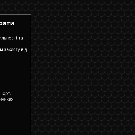
трати
ильності та
м захисту від
мфорт.
інчиках