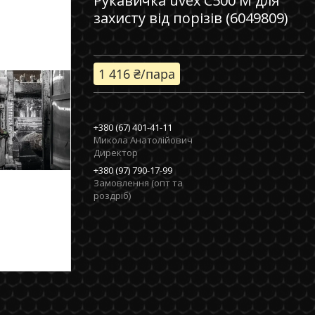
Рукавичка uvex C500 M для
захисту від порізів (6049809)
1 416 ₴/пара
+380 (67) 401-41-11
Микола Анатолійович
Директор
+380 (97) 790-17-99
Замовлення (опт та
роздріб)