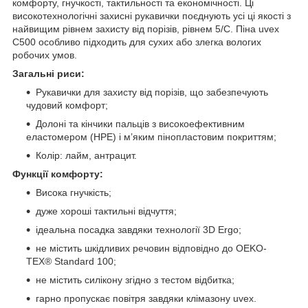
комфорту, гнучкості, тактильності та економічності. Ці
високотехнологічні захисні рукавички поєднують усі ці якості з
найвищим рівнем захисту від порізів, рівнем 5/C. Піна uvex
C500 особливо підходить для сухих або злегка вологих
робочих умов.
Загальні риси:
Рукавички для захисту від порізів, що забезпечують
чудовий комфорт;
Долоні та кінчики пальців з високоефективним
еластомером (HPE) і м’яким пінопластовим покриттям;
Колір: лайм, антрацит.
Функції комфорту:
Висока гнучкість;
дуже хороші тактильні відчуття;
ідеальна посадка завдяки технології 3D Ergo;
не містить шкідливих речовин відповідно до OEKO-
TEX® Standard 100;
не містить силікону згідно з тестом відбитка;
гарно пропускає повітря завдяки клімазону uvex.