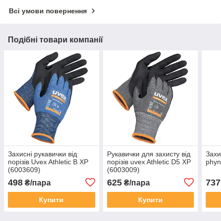
Всі умови повернення
Подібні товари компанії
Захисні рукавички від
Рукавички для захисту від
Захи
порізів Uvex Athletic B XP
порізів uvex Athletic D5 XP
phyn
(6003609)
(6003009)
498
625
737
₴/пара
₴/пара
Купити
Купити