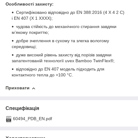
Особливості захисту:
Сертифіковано відповідно до EN 388:2016 (4 X 4 2 C)
і EN 407 (X 1 XXXX);
чудова стійкість до механічного стирання завдяки
м’якому покриттю;
добре зчеплення в сухому та злегка вологому
середовищі;
дуже високий рівень захисту від порізів завдяки
запатентованій технології uvex Bamboo TwinFlex®;
відповідно до EN 407 модель підходить для
контактного тепла до +100 °C.
Приховати
Специфікація
60494_PDB_EN.pdf