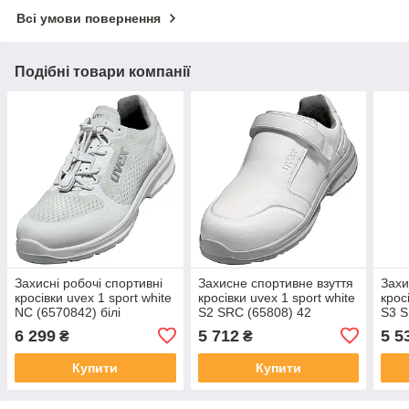
Всі умови повернення
Подібні товари компанії
Захисні робочі спортивні
Захисне спортивне взуття
Захи
кросівки uvex 1 sport white
кросівки uvex 1 sport white
крос
NC (6570842) білі
S2 SRC (65808) 42
S3 S
6 299
5 712
5 5
₴
₴
Купити
Купити