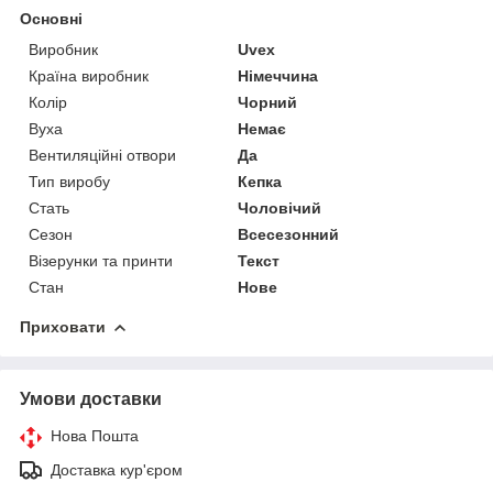
Основні
Виробник
Uvex
Країна виробник
Німеччина
Колір
Чорний
Вуха
Немає
Вентиляційні отвори
Да
Тип виробу
Кепка
Стать
Чоловічий
Сезон
Всесезонний
Візерунки та принти
Текст
Стан
Нове
Приховати
Умови доставки
Нова Пошта
Доставка кур'єром