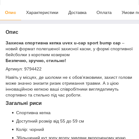
Опис
Характеристики
Доставка
Оплата
Умови п
Опис
Захисна спортивна кепка uvex u-cap sport bump cap
–
новий формат полегшеної захисної каски, у формі спортивної
бейсболки з коротким козирком
Безпечно, зручно, стильно!
Артикул: 9794422
Навіть у місцях, де шоломи не є обов’язковими, захист голови
може значно знизити ризик отримання травми. А з цією
інноваційною кепкою ваші співробітники виглядатимуть
спортивно та стильно під час роботи.
Загальні риси
Спортивна кепка
Доступний розмір від 55 до 59 см
Колір: чорний
Збільшений кут зору вгору завдяки вкороченому краю