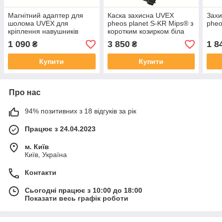
Магнітний адаптер для
Каска захисна UVEX
Захи
шолома UVEX для
pheos planet S-KR Mips® з
pheo
кріплення навушників
коротким козирком біла
(9790078)
1 090
3 850
1 8
₴
₴
Купити
Купити
Про нас
94% позитивних з 18 відгуків за рік
Працює з 24.04.2023
м. Київ
Київ, Україна
Контакти
Сьогодні працює з 10:00 до 18:00
Показати весь графік роботи