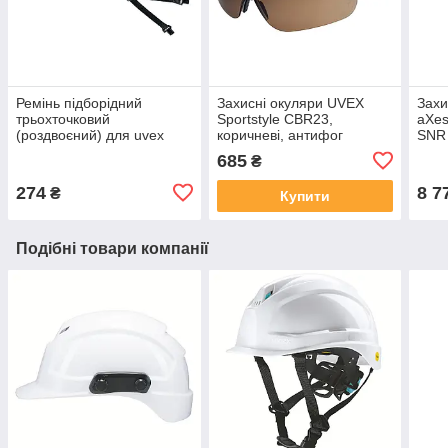
Ремінь підборідний
Захисні окуляри UVEX
Захи
трьохточковий
Sportstyle CBR23,
aXes
(роздвоєний) для uvex
коричневі, антифог
SNR 
pheos (9790021)
зсередини, стійкі до
685
₴
подряпин ззовні (9193223)
274
8 7
₴
Купити
Подібні товари компанії