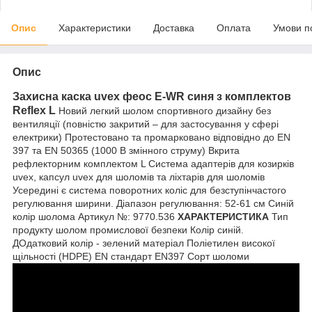
Опис
Характеристики
Доставка
Оплата
Умови п
Опис
Захисна каска uvex феос E-WR синя з комплектов
Reflex L
Новий легкий шолом спортивного дизайну без
вентиляції (повністю закритий – для застосування у сфері
електрики) Протестовано та промарковано відповідно до EN
397 та EN 50365 (1000 В змінного струму) Вкрита
рефлекторним комплектом L Система адаптерів для козирків
uvex, капсул uvex для шоломів та ліхтарів для шоломів
Усередині є система поворотних коліс для безступінчастого
регулювання ширини. Діапазон регулювання: 52-61 см Синій
колір шолома Артикул №: 9770.536
ХАРАКТЕРИСТИКА
Тип
продукту шолом промислової безпеки Колір синій.
ДОдатковий колір - зелений матеріал Поліетилен високої
щільності (HDPE) EN стандарт EN397 Сорт шоломи