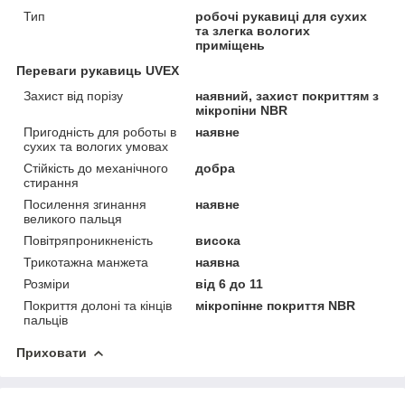
Тип
робочі рукавиці для сухих
та злегка вологих
приміщень
Переваги рукавиць UVEX
Захист від порізу
наявний, захист покриттям з
мікропіни NBR
Пригодність для роботы в
наявне
сухих та вологих умовах
Стійкість до механічного
добра
стирання
Посилення згинання
наявне
великого пальця
Повітряпроникненість
висока
Трикотажна манжета
наявна
Розміри
від 6 до 11
Покриття долоні та кінців
мікропінне покриття NBR
пальців
Приховати