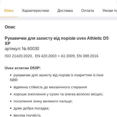
Опис
Характеристики
Доставка
Оплата
Умови п
Опис
Рукавички для захисту від порізів uvex Athletic D5
XP
артикул: № 60030
ISO 21420:2020, EN 420:2003 + A1:2009, EN 388:2016
Uvex атлетик D5XP:
рукавички для захисту від порізів із покриттям із піни
NBR
відмінна стійкість до механічного стирання
хороше зчеплення у сухих та злегка вологих місцях;
посилення згину великого пальця;
дуже добра посадка;
висока гнучкість