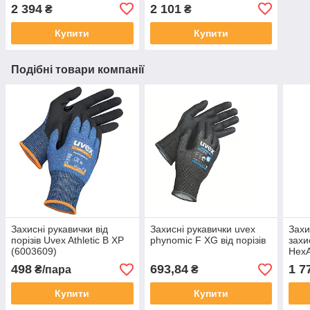
антифог, стійкі до
стійкі до подряпин і
2 394
2 101
₴
₴
подряпин ззовні (9193880)
хімікатів (9301555)
Купити
Купити
Подібні товари компанії
Захисні рукавички від
Захисні рукавички uvex
Захи
порізів Uvex Athletic B XP
phynomic F XG від порізів
захи
(6003609)
HexA
X® I
498
693,84
1 7
₴/пара
₴
(606
Купити
Купити