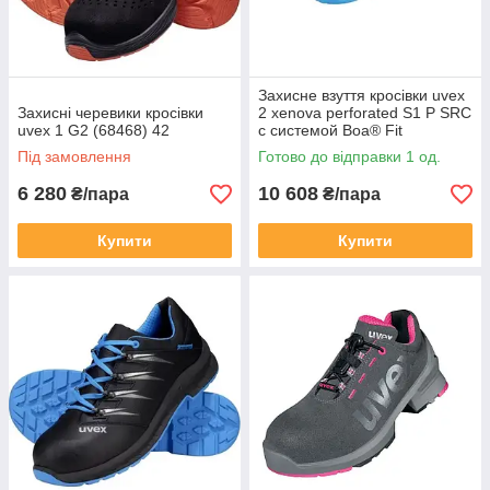
Захисне взуття кросівки uvex
Захисні черевики кросівки
2 xenova perforated S1 P SRC
uvex 1 G2 (68468) 42
с системой Boa® Fit
(9558243)
Під замовлення
Готово до відправки 1 од.
6 280
10 608
₴/пара
₴/пара
Купити
Купити