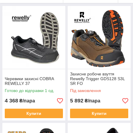
Захисне робоче взуття
Черевики захисні COBRA
Rewelly Trigger GDS128 S3L
REWELLY 37
SR FO
Готово до відправки 1 од.
Під замовлення
4 368
5 892
₴/пара
₴/пара
Купити
Купити