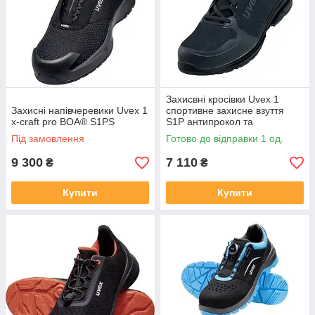
Захисвні кросівки Uvex 1
Захисні напівчеревики Uvex 1
спортивне захисне взуття
x-craft pro BOA® S1PS
S1P антипрокол та
протиковзання 39
Під замовлення
Готово до відправки 1 од.
9 300
7 110
₴
₴
Купити
Купити