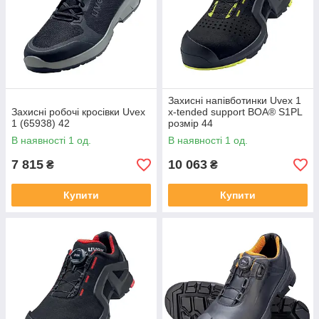
Захисні напівботинки Uvex 1
Захисні робочі кросівки Uvex
x-tended support BOA® S1PL
1 (65938) 42
розмір 44
В наявності 1 од.
В наявності 1 од.
7 815
10 063
₴
₴
Купити
Купити