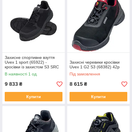
Захисне спортивне взуття
Uvex 1 sport (65922) -
Захисні черевики кросівки
кросівки із захистом S3 SRC
Uvex 1 G2 S3 (68382) 42p
ESD(42)
В наявності 1 од.
Під замовлення
9 833
8 615
₴
₴
Купити
Купити