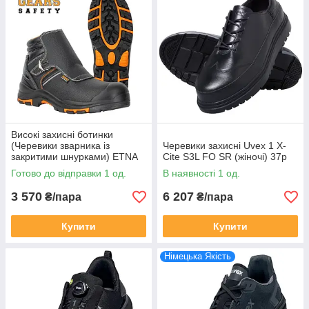
Високі захисні ботинки
(Черевики зварника із
Черевики захисні Uvex 1 X-
закритими шнурками) ETNA
Cite S3L FO SR (жіночі) 37р
Gears Safety S3L SR HRO 42
Готово до відправки 1 од.
В наявності 1 од.
3 570
6 207
₴/пара
₴/пара
Купити
Купити
Німецька Якість