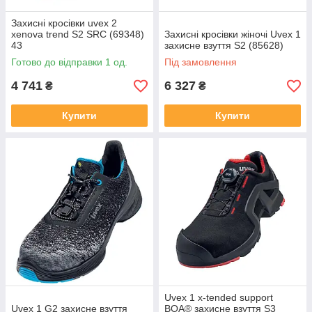
Захисні кросівки uvex 2
xenova trend S2 SRC (69348)
Захисні кросівки жіночі Uvex 1
43
захисне взуття S2 (85628)
Готово до відправки 1 од.
Під замовлення
4 741
6 327
₴
₴
Купити
Купити
Uvex 1 x-tended support
Uvex 1 G2 захисне взуття
BOA® захисне взуття S3